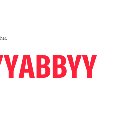
ther.