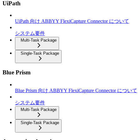
UiPath
UiPath 向け ABBYY FlexiCapture Connector について
システム要件
Multi-Task Package
Single-Task Package
Blue Prism
Blue Prism 向け ABBYY FlexiCapture Connector について
システム要件
Multi-Task Package
Single-Task Package