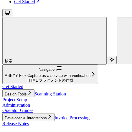
Get Started
検索...
Navigation
ABBYY FlexiCapture as a service with verification
HTML フラグメントの作成
Get Started
Scanning Station
Design Tools
Project Setup
Administration
Operator Guides
Invoice Processing
Developer & Integrations
Release Notes