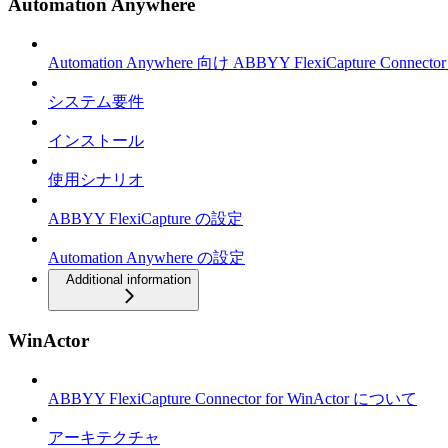
Automation Anywhere
Automation Anywhere 向け ABBYY FlexiCapture Connec
システム要件
インストール
使用シナリオ
ABBYY FlexiCapture の設定
Automation Anywhere の設定
Additional information
WinActor
ABBYY FlexiCapture Connector for WinActor について
アーキテクチャ