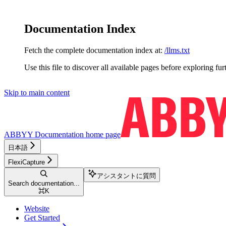
Documentation Index
Fetch the complete documentation index at:
/llms.txt
Use this file to discover all available pages before exploring fur
Skip to main content
ABBYY Documentation
home page
日本語
FlexiCapture
アシスタントに質問
Search documentation...
⌘
K
Website
Get Started