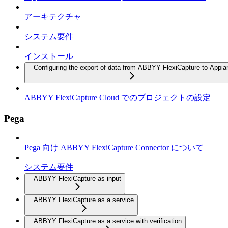
アーキテクチャ
システム要件
インストール
Configuring the export of data from ABBYY FlexiCapture to Appia
ABBYY FlexiCapture Cloud でのプロジェクトの設定
Pega
Pega 向け ABBYY FlexiCapture Connector について
システム要件
ABBYY FlexiCapture as input
ABBYY FlexiCapture as a service
ABBYY FlexiCapture as a service with verification