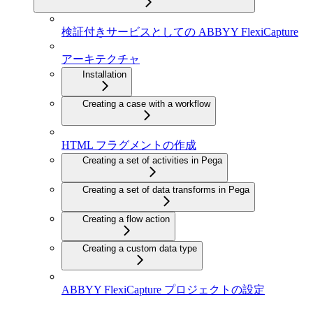
検証付きサービスとしての ABBYY FlexiCapture
アーキテクチャ
Installation
Creating a case with a workflow
HTML フラグメントの作成
Creating a set of activities in Pega
Creating a set of data transforms in Pega
Creating a flow action
Creating a custom data type
ABBYY FlexiCapture プロジェクトの設定