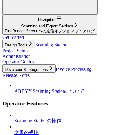
Navigation
Scanning and Export Settings
FineReader Server への送信オプション ダイアログ
Get Started
Scanning Station
Design Tools
Project Setup
Administration
Operator Guides
Invoice Processing
Developer & Integrations
Release Notes
ABBYY Scanning Stationについて
Operator Features
Scanning Stationの操作
文書の処理