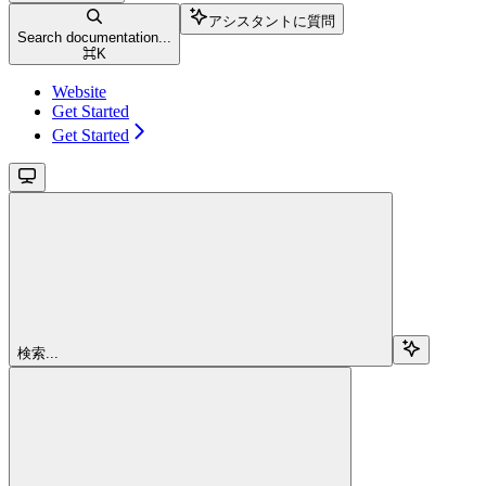
アシスタントに質問
Search documentation...
⌘
K
Website
Get Started
Get Started
検索...