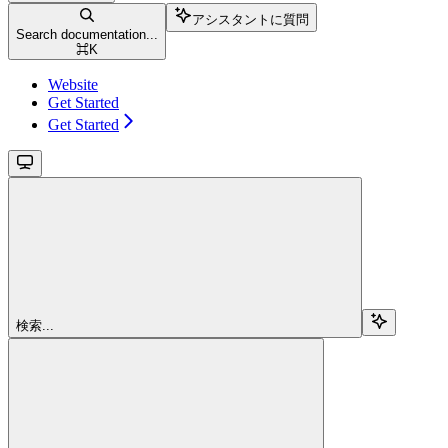
アシスタントに質問
Search documentation...
⌘
K
Website
Get Started
Get Started
検索...