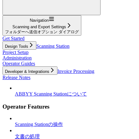
Navigation
Scanning and Export Settings
フォルダーへ送信オプション ダイアログ
Get Started
Scanning Station
Design Tools
Project Setup
Administration
Operator Guides
Invoice Processing
Developer & Integrations
Release Notes
ABBYY Scanning Stationについて
Operator Features
Scanning Stationの操作
文書の処理