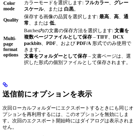
カラーモードを選択します:
フルカラー
、
グレー
Color
mode
スケール
、または
白黒
。
保存する画像の品質を選択します:
最高
、
高
、
通
Quality
常
、または
低
。
Batches内の文書の保存方法を選択します:
文書を
複数ページファイルとして保存
–
TIFF
、
DCX
Multi-
packbits
、
PDF
、および
PDF/A
形式でのみ使用で
page
format
きます。
options
文書をフォルダーとして保存
– 文書ページは、選
択した形式の個別ファイルとして保存されます。
送信前にオプションを表示
次回ローカルフォルダーにエクスポートするときにも同じオ
プションを再利用するには、このオプションを無効にしま
す。次回のエクスポート開始時にはダイアログは表示されま
せん。