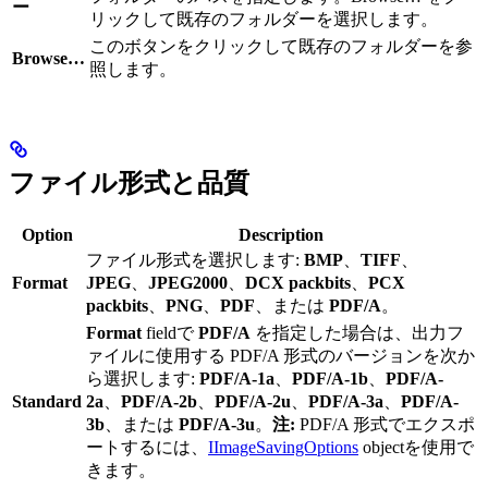
ー
リックして既存のフォルダーを選択します。
このボタンをクリックして既存のフォルダーを参
Browse…
照します。
ファイル形式と品質
Option
Description
ファイル形式を選択します:
BMP
、
TIFF
、
Format
JPEG
、
JPEG2000
、
DCX packbits
、
PCX
packbits
、
PNG
、
PDF
、または
PDF/A
。
Format
fieldで
PDF/A
を指定した場合は、出力フ
ァイルに使用する PDF/A 形式のバージョンを次か
ら選択します:
PDF/A-1a
、
PDF/A-1b
、
PDF/A-
Standard
2a
、
PDF/A-2b
、
PDF/A-2u
、
PDF/A-3a
、
PDF/A-
3b
、または
PDF/A-3u
。
注:
PDF/A 形式でエクスポ
ートするには、
IImageSavingOptions
objectを使用で
きます。