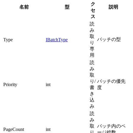
ク
名前
型
説明
セ
ス
読
み
取
バッチの型
Type
IBatchType
り
専
用
読
み
取
り/
バッチの優先
Priority
int
書
度
き
込
み
読
み
取
バッチ内のペ
PageCount
int
り
ージ総数