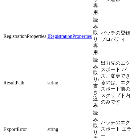
専
用
読
み
取
バッチの登録
RegistrationProperties
IRegistrationProperties
り
プロパティ
専
用
読
出力先のエク
み
スポート パ
取
ス。変更でき
り/
るのは、エク
ResultPath
string
書
スポート前の
き
スクリプト内
込
のみです。
み
読
み
バッチのエク
取
スポート エラ
ExportError
string
り
ー