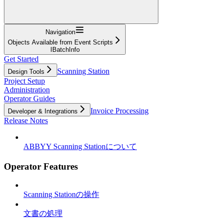
Navigation
Objects Available from Event Scripts
IBatchInfo
Get Started
Scanning Station
Design Tools
Project Setup
Administration
Operator Guides
Invoice Processing
Developer & Integrations
Release Notes
ABBYY Scanning Stationについて
Operator Features
Scanning Stationの操作
文書の処理