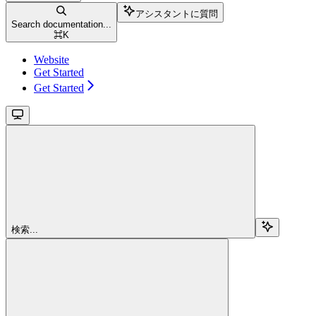
アシスタントに質問
Search documentation...
⌘
K
Website
Get Started
Get Started
検索...