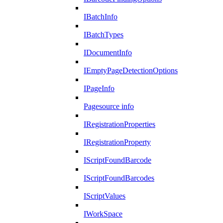
IBatchInfo
IBatchTypes
IDocumentInfo
IEmptyPageDetectionOptions
IPageInfo
Pagesource info
IRegistrationProperties
IRegistrationProperty
IScriptFoundBarcode
IScriptFoundBarcodes
IScriptValues
IWorkSpace