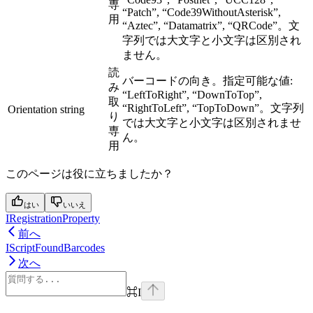
専
“Patch”, “Code39WithoutAsterisk”,
用
“Aztec”, “Datamatrix”, “QRCode”。文
字列では大文字と小文字は区別され
ません。
読
バーコードの向き。指定可能な値:
み
“LeftToRight”, “DownToTop”,
取
“RightToLeft”, “TopToDown”。文字列
Orientation
string
り
では大文字と小文字は区別されませ
専
ん。
用
このページは役に立ちましたか？
はい
いいえ
IRegistrationProperty
前へ
IScriptFoundBarcodes
次へ
⌘
I