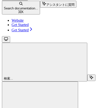
アシスタントに質問
Search documentation...
⌘
K
Website
Get Started
Get Started
検索...