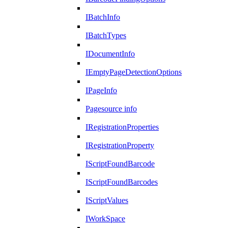
IBatchInfo
IBatchTypes
IDocumentInfo
IEmptyPageDetectionOptions
IPageInfo
Pagesource info
IRegistrationProperties
IRegistrationProperty
IScriptFoundBarcode
IScriptFoundBarcodes
IScriptValues
IWorkSpace