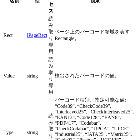
名前
型
説明
セ
ス
読
み
取
ページ上のバーコード領域を表す
Rect
IPageRect
り
Rectangle。
専
用
読
み
取
検出されたバーコードの値。
Value
string
り
専
用
バーコード種別。指定可能な値:
“Code39”, “CheckCode39”,
“Interleaved25”, “CheckInterleaved25”,
読
“EAN13”, “Code128”, “EAN8”,
み
“PDF417”, “Codabar”,
“CheckCodabar”, “UPCA”, “UPCE”,
取
Type
string
“Industrial25”, “IATA25”, “Matrix25”,
り
“Code93”, “Postnet”, “UCC128”,