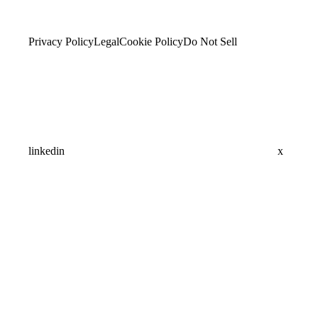
Privacy Policy
Legal
Cookie Policy
Do Not Sell
linkedin
x
Assistant