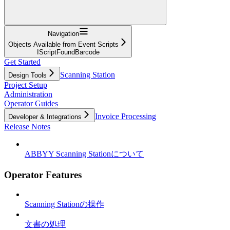
Navigation
Objects Available from Event Scripts
IScriptFoundBarcode
Get Started
Scanning Station
Design Tools
Project Setup
Administration
Operator Guides
Invoice Processing
Developer & Integrations
Release Notes
ABBYY Scanning Stationについて
Operator Features
Scanning Stationの操作
文書の処理