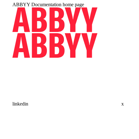
ABBYY Documentation
home page
linkedin
x