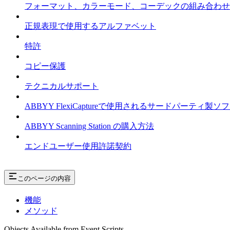
フォーマット、カラーモード、コーデックの組み合わせ
正規表現で使用するアルファベット
特許
コピー保護
テクニカルサポート
ABBYY FlexiCaptureで使用されるサードパーテ
ABBYY Scanning Station の購入方法
エンドユーザー使用許諾契約
このページの内容
機能
メソッド
Objects Available from Event Scripts