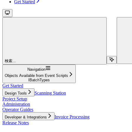
Get Started
検索...
Navigation
Objects Available from Event Scripts
IBatchTypes
Get Started
Scanning Station
Design Tools
Project Setup
Administration
Operator Guides
Invoice Processing
Developer & Integrations
Release Notes