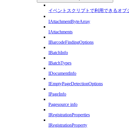
イベントスクリプトで利用できるオブ
IAttachmentByteArray
IAttachments
IBarcodeFindingOptions
IBatchInfo
IBatchTypes
IDocumentInfo
IEmptyPageDetectionOptions
IPageInfo
Pagesource info
IRegistrationProperties
IRegistrationProperty