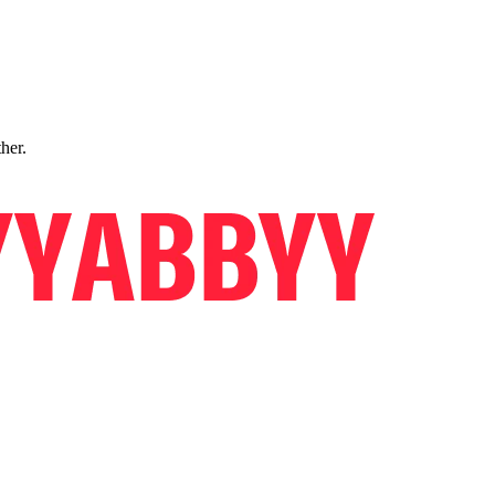
ther.