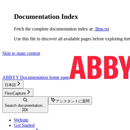
Documentation Index
Fetch the complete documentation index at:
/llms.txt
Use this file to discover all available pages before exploring fur
Skip to main content
ABBYY Documentation
home page
日本語
FlexiCapture
アシスタントに質問
Search documentation...
⌘
K
Website
Get Started