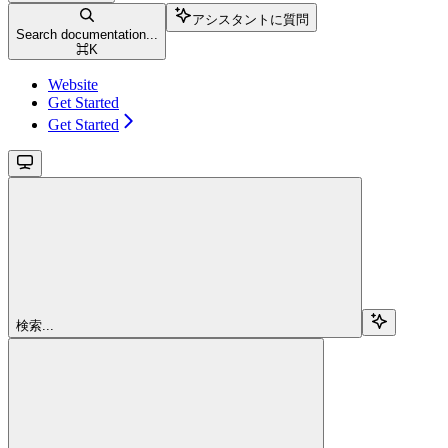
アシスタントに質問
Search documentation...
⌘
K
Website
Get Started
Get Started
検索...