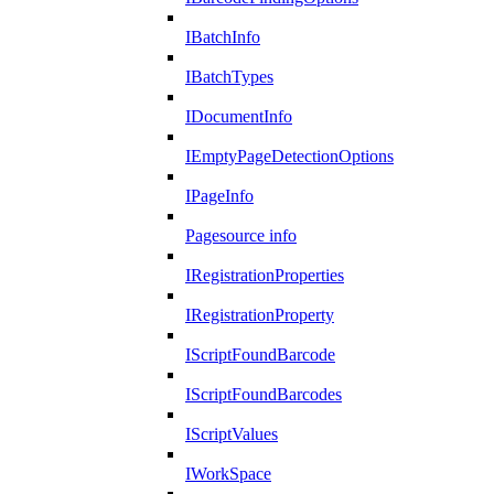
IBatchInfo
IBatchTypes
IDocumentInfo
IEmptyPageDetectionOptions
IPageInfo
Pagesource info
IRegistrationProperties
IRegistrationProperty
IScriptFoundBarcode
IScriptFoundBarcodes
IScriptValues
IWorkSpace