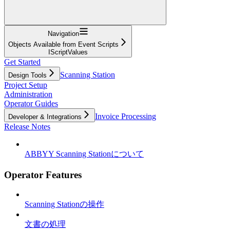
Navigation
Objects Available from Event Scripts
IScriptValues
Get Started
Scanning Station
Design Tools
Project Setup
Administration
Operator Guides
Invoice Processing
Developer & Integrations
Release Notes
ABBYY Scanning Stationについて
Operator Features
Scanning Stationの操作
文書の処理