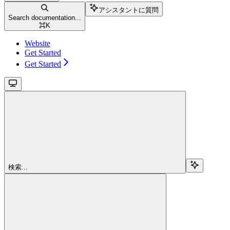
アシスタントに質問
Search documentation...
⌘
K
Website
Get Started
Get Started
検索...