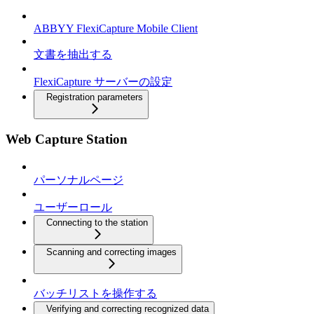
ABBYY FlexiCapture Mobile Client
文書を抽出する
FlexiCapture サーバーの設定
Registration parameters
Web Capture Station
パーソナルページ
ユーザーロール
Connecting to the station
Scanning and correcting images
バッチリストを操作する
Verifying and correcting recognized data