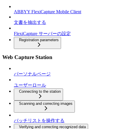
ABBYY FlexiCapture Mobile Client
文書を抽出する
FlexiCapture サーバーの設定
Registration parameters
Web Capture Station
パーソナルページ
ユーザーロール
Connecting to the station
Scanning and correcting images
バッチリストを操作する
Verifying and correcting recognized data