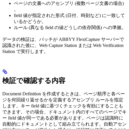
ページの文書へのアセンブリ (複数ページ文書の場合)
。
field 値が指定された形式 (日付、時刻など) に一致して
いるかどうか。
ルール (異なる field の値どうしの依存関係) への準拠。
データの検証は、バッチが ABBYY FlexiCapture サーバーで
認識された後に、Web Capture Station または Web Verification
Station で実行します。
検証で確認する内容
Document Definition を作成するときは、ページ順序と各ペー
ジを何回繰り返せるかを定義するアセンブリ ルールを指定
します。キー field 値に基づくチェックを有効にすることも
できます。その場合、ドキュメント内のすべてのページでキ
ー field 値が同一である必要があります。ページは認識時に
自動的にドキュメントとして組み立てられます。自動アセン