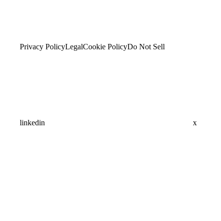
Privacy Policy
Legal
Cookie Policy
Do Not Sell
linkedin
x