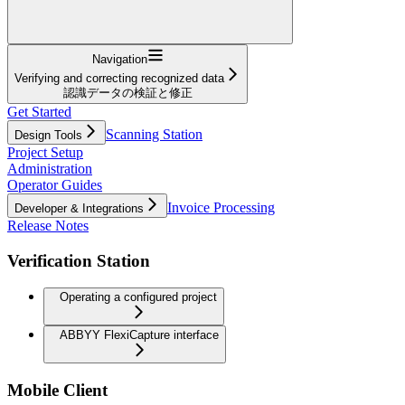
Navigation
Verifying and correcting recognized data
認識データの検証と修正
Get Started
Scanning Station
Design Tools
Project Setup
Administration
Operator Guides
Invoice Processing
Developer & Integrations
Release Notes
Verification Station
Operating a configured project
ABBYY FlexiCapture interface
Mobile Client