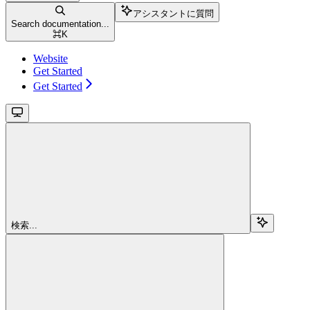
アシスタントに質問
Search documentation...
⌘
K
Website
Get Started
Get Started
検索...