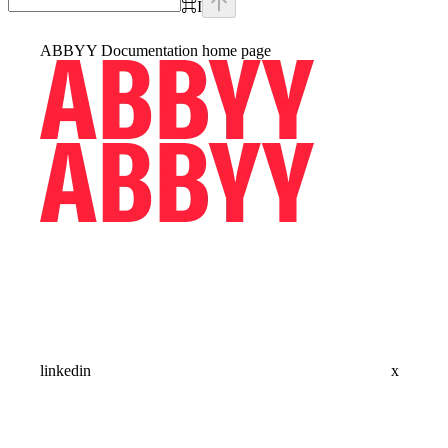
⌘
I
ABBYY Documentation
home page
linkedin
x