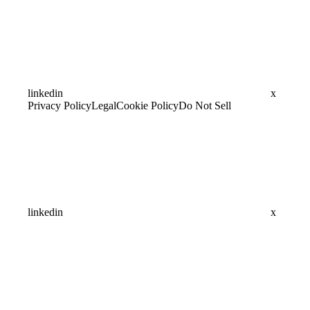
linkedin
x
Privacy Policy
Legal
Cookie Policy
Do Not Sell
linkedin
x
Assistant