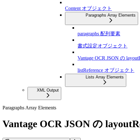
Content オブジェクト
Paragraphs Array Elements
paragraphs 配列要素
書式設定オブジェクト
Vantage OCR JSON の layou
listReference オブジェクト
Lists Array Elements
XML Output
Paragraphs Array Elements
Vantage OCR JSON の layout