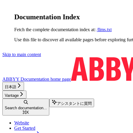
Documentation Index
Fetch the complete documentation index at:
/llms.txt
Use this file to discover all available pages before exploring fur
Skip to main content
ABBYY Documentation
home page
日本語
Vantage
アシスタントに質問
Search documentation...
⌘
K
Website
Get Started