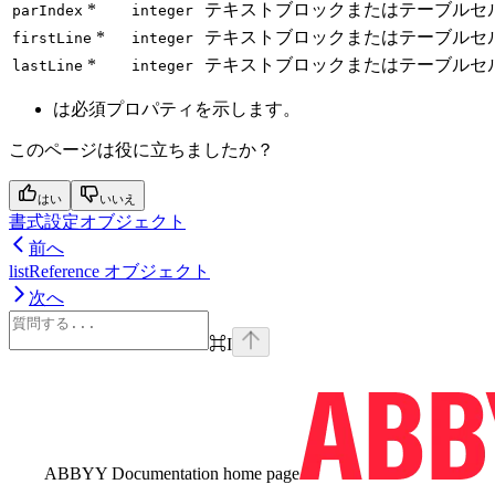
*
テキストブロックまたはテーブルセル
parIndex
integer
*
テキストブロックまたはテーブルセル
firstLine
integer
*
テキストブロックまたはテーブルセル
lastLine
integer
は必須プロパティを示します。
このページは役に立ちましたか？
はい
いいえ
書式設定オブジェクト
前へ
listReference オブジェクト
次へ
⌘
I
ABBYY Documentation
home page