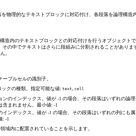
ces 配列要素は、段落を物理的なテキストブロックに対応付け、各段落を論理
構造内のテキストブロックとの対応付けを行うオブジェクトで
その中でテキストはさらに段組みに分割されることがあります。
せん。
テーブルセルの識別子。
ックの種類。指定可能な値:
,
text
cell
ンのインデックス。値が -1 の場合、その段落はいずれの論
含まれません。最小値: -1
インデックス。値が -1 の場合、その段落はいずれの列にも
 -1
領域内に配置されていることを示します。