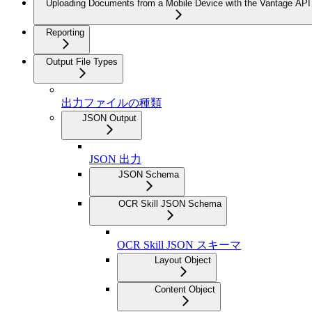
Uploading Documents from a Mobile Device with the Vantage API
Reporting
Output File Types
出力ファイルの種類
JSON Output
JSON 出力
JSON Schema
OCR Skill JSON Schema
OCR Skill JSON スキーマ
Layout Object
Content Object