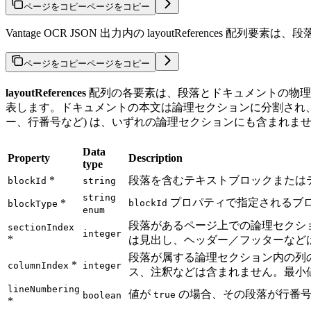
ページをコピー
ページをコピー
Vantage OCR JSON 出力内の layoutReferen
ページをコピー
ページをコピー
layoutReferences
配列の各要素は、段落とドキュメントの物理
表します。ドキュメントの本文は論理セクションに分割され、
ー、行番号など) は、いずれの論理セクションにも含まれま
Data
Property
Description
type
*
段落を含むテキストブロックまたは
blockId
string
string
プロパティで指定されるブロ
*
blockId
blockType
enum
段落があるページ上での論理セクショ
sectionIndex
integer
*
は見出し、ヘッダー／フッターなどは
段落が属する論理セクション内の列の
*
columnIndex
integer
ス、注釈などは含まれません。最小値:
lineNumbering
値が
の場合、その段落が行番号
true
boolean
*