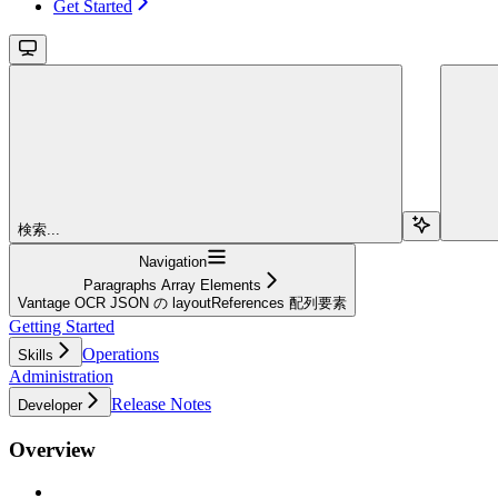
Get Started
検索...
Navigation
Paragraphs Array Elements
Vantage OCR JSON の layoutReferences 配列要素
Getting Started
Operations
Skills
Administration
Release Notes
Developer
Overview