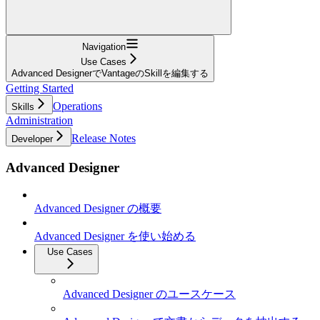
Navigation
Use Cases
Advanced DesignerでVantageのSkillを編集する
Getting Started
Operations
Skills
Administration
Release Notes
Developer
Advanced Designer
Advanced Designer の概要
Advanced Designer を使い始める
Use Cases
Advanced Designer のユースケース