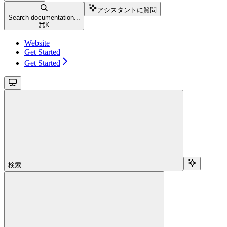
アシスタントに質問
Search documentation...
⌘
K
Website
Get Started
Get Started
検索...