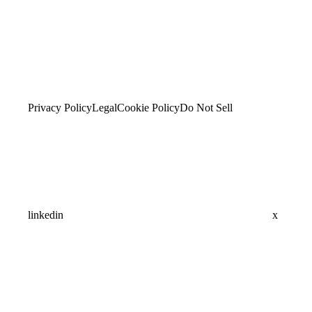
Privacy Policy
Legal
Cookie Policy
Do Not Sell
linkedin
x