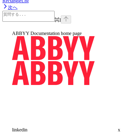
RectangleList
次へ
⌘
I
ABBYY Documentation
home page
linkedin
x