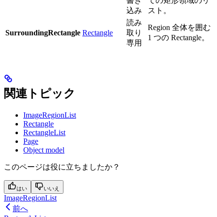
書き
ての矩形領域のリ
込み
スト。
読み
Region 全体を囲む
SurroundingRectangle
Rectangle
取り
1 つの Rectangle。
専用
関連トピック
ImageRegionList
Rectangle
RectangleList
Page
Object model
このページは役に立ちましたか？
はい
いいえ
ImageRegionList
前へ