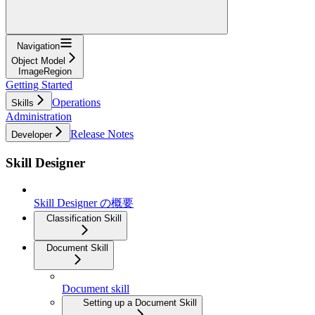
Navigation
Object Model
ImageRegion
Getting Started
Operations
Skills
Administration
Release Notes
Developer
Skill Designer
Skill Designer の概要
Classification Skill
Document Skill
Document skill
Setting up a Document Skill