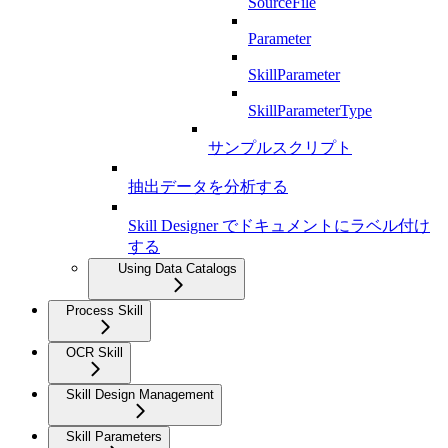
SourceFile
Parameter
SkillParameter
SkillParameterType
サンプルスクリプト
抽出データを分析する
Skill Designer でドキュメントにラベル付け
する
Using Data Catalogs
Process Skill
OCR Skill
Skill Design Management
Skill Parameters