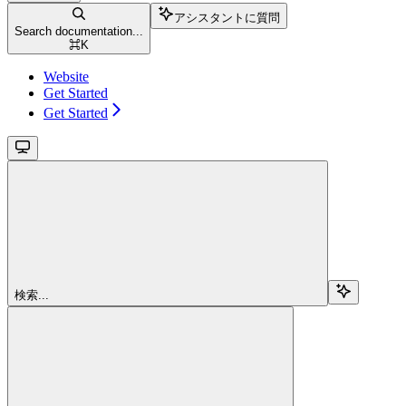
アシスタントに質問
Search documentation...
⌘
K
Website
Get Started
Get Started
検索...