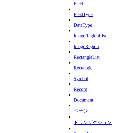
Field
FieldType
DataType
ImageRegionList
ImageRegion
RectangleList
Rectangle
Symbol
Record
Document
ページ
トランザクション