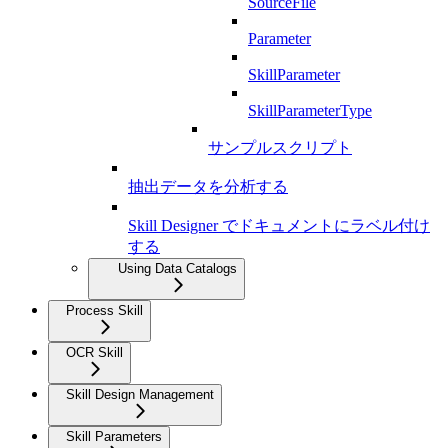
SourceFile
Parameter
SkillParameter
SkillParameterType
サンプルスクリプト
抽出データを分析する
Skill Designer でドキュメントにラベル付け
する
Using Data Catalogs
Process Skill
OCR Skill
Skill Design Management
Skill Parameters