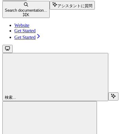
アシスタントに質問
Search documentation...
⌘
K
Website
Get Started
Get Started
検索...