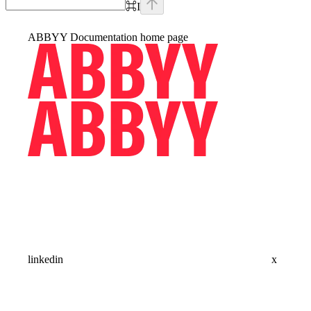
⌘
I
ABBYY Documentation
home page
linkedin
x