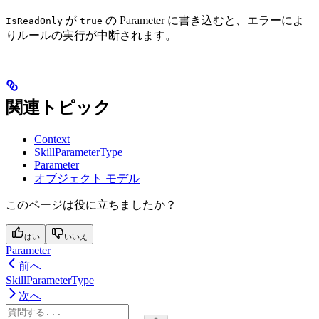
が
の Parameter に書き込むと、エラーによ
IsReadOnly
true
りルールの実行が中断されます。
関連トピック
Context
SkillParameterType
Parameter
オブジェクト モデル
このページは役に立ちましたか？
はい
いいえ
Parameter
前へ
SkillParameterType
次へ