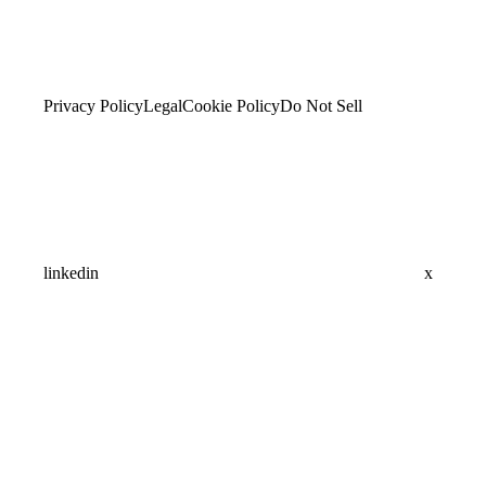
Privacy Policy
Legal
Cookie Policy
Do Not Sell
linkedin
x