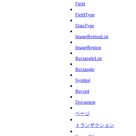
Field
FieldType
DataType
ImageRegionList
ImageRegion
RectangleList
Rectangle
Symbol
Record
Document
ページ
トランザクション