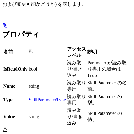
および変更可能かどうか) を表します。
プロパティ
アクセス
名前
型
説明
レベル
読み取
Parameter が読み取
IsReadOnly
bool
り/書き
り専用の場合は
込み
。
true
読み取り
Skill Parameter の名
Name
string
専用
前。
読み取り
Skill Parameter の
Type
SkillParameterType
専用
型。
読み取
Skill Parameter の
Value
string
り/書き
値。
込み