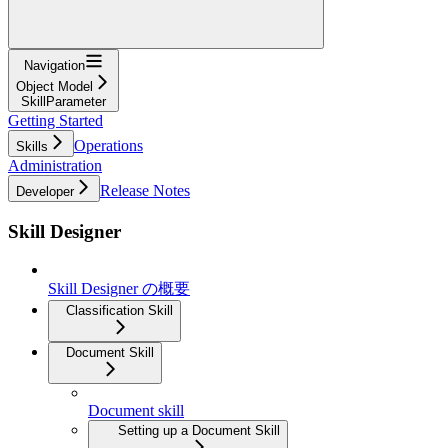
Navigation
Object Model
SkillParameter
Getting Started
Operations
Skills
Administration
Release Notes
Developer
Skill Designer
Skill Designer の概要
Classification Skill
Document Skill
Document skill
Setting up a Document Skill