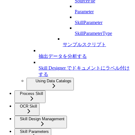
SourceFile
Parameter
SkillParameter
SkillParameterType
サンプルスクリプト
抽出データを分析する
Skill Designer でドキュメントにラベル付け
する
Using Data Catalogs
Process Skill
OCR Skill
Skill Design Management
Skill Parameters