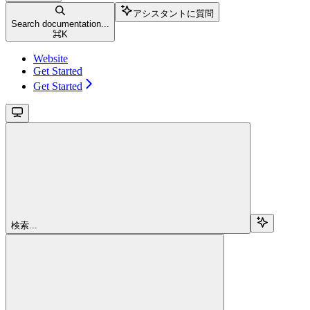
アシスタントに質問
Search documentation...
⌘
K
Website
Get Started
Get Started
検索...