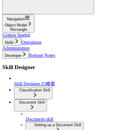
Navigation
Object Model
Rectangle
Getting Started
Operations
Skills
Administration
Release Notes
Developer
Skill Designer
Skill Designer の概要
Classification Skill
Document Skill
Document skill
Setting up a Document Skill