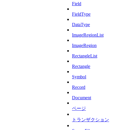
Field
FieldType
DataType
ImageRegionList
ImageRegion
RectangleList
Rectangle
Symbol
Record
Document
ページ
トランザクション