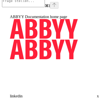
⌘
I
ABBYY Documentation
home page
linkedin
x