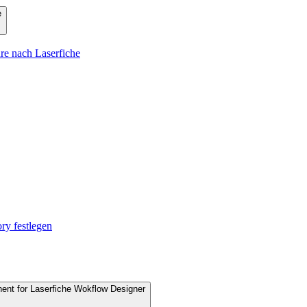
e
e nach Laserfiche
ry festlegen
nent for Laserfiche Wokflow Designer