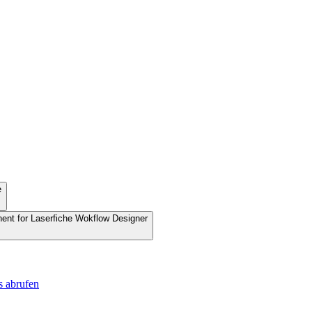
e
nent for Laserfiche Wokflow Designer
s abrufen