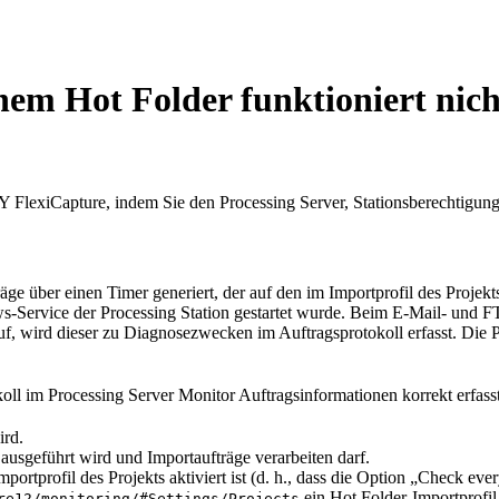
nem Hot Folder funktioniert nich
lexiCapture, indem Sie den Processing Server, Stationsberechtigunge
 über einen Timer generiert, der auf den im Importprofil des Projekts 
s-Service der Processing Station gestartet wurde. Beim E-Mail- und F
f, wird dieser zu Diagnosezwecken im Auftragsprotokoll erfasst. Die 
okoll im Processing Server Monitor Auftragsinformationen korrekt erfass
ird.
 ausgeführt wird und Importaufträge verarbeiten darf.
rtprofil des Projekts aktiviert ist (d. h., dass die Option „Check every
ein Hot Folder-Importprofil a
re12/monitoring/#Settings/Projects