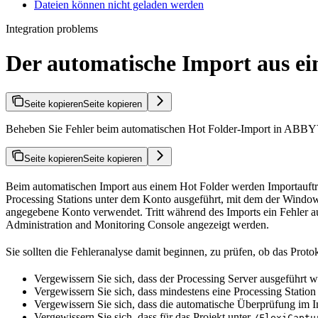
Dateien können nicht geladen werden
Integration problems
Der automatische Import aus ei
Seite kopieren
Seite kopieren
Beheben Sie Fehler beim automatischen Hot Folder-Import in ABBYY F
Seite kopieren
Seite kopieren
Beim automatischen Import aus einem Hot Folder werden Importaufträge
Processing Stations unter dem Konto ausgeführt, mit dem der Window
angegebene Konto verwendet. Tritt während des Imports ein Fehler au
Administration and Monitoring Console angezeigt werden.
Sie sollten die Fehleranalyse damit beginnen, zu prüfen, ob das Prot
Vergewissern Sie sich, dass der Processing Server ausgeführt w
Vergewissern Sie sich, dass mindestens eine Processing Station
Vergewissern Sie sich, dass die automatische Überprüfung im Impo
Vergewissern Sie sich, dass für das Projekt unter
/FlexiCaptu