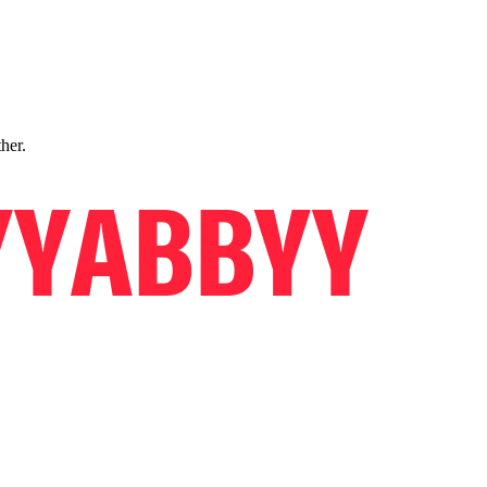
ther.