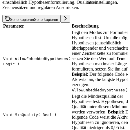
einschließlich Hypothesenformulierung, Qualitätseinstellungen,
Zeichensätzen und regulären Ausdrücken.
Seite kopieren
Seite kopieren
Parameter
Beschreibung
Legt den Modus zur Formulier
Hypothesen fest. Um alle mögl
Hypothesen (einschließlich
überlappender und verschachtelt
einer Zeichenkette zu formulier
setzen Sie den Wert auf
True
. 
Void AllowEmbeddedHypotheses(
Hypothesen maximaler Länge 
Logic )
formulieren, setzen Sie ihn auf
Beispiel:
Der folgende Code wei
Aktivität an, die längste Hypot
erzeugen.
AllowEmbeddedHypotheses(F
Legt die Mindestqualität der
Hypothese fest. Hypothesen, de
Qualität unter diesem Minimum 
werden verworfen.
Beispiel:
De
Void MinQuality( Real )
folgende Code weist die Aktivit
Hypothesen zu ignorieren, dere
Qualität niedriger als 0,95 ist.