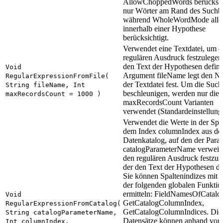
AllowChoppedWords berücksic
nur Wörter am Rand des Suchbe
während WholeWordMode alle
innerhalb einer Hypothese
berücksichtigt.
Verwendet eine Textdatei, um 
regulären Ausdruck festzulegen
den Text der Hypothesen defini
Void
Argument fileName legt den 
RegularExpressionFromFile(
der Textdatei fest. Um die Such
String fileName, Int
beschleunigen, werden nur die 
maxRecordsCount = 1000 )
maxRecordsCount Varianten
verwendet (Standardeinstellung
Verwendet die Werte in der Spal
dem Index columnIndex aus d
Datenkatalog, auf den der Para
catalogParameterName verweis
den regulären Ausdruck festzul
der den Text der Hypothesen def
Sie können Spaltenindizes mit e
der folgenden globalen Funktio
ermitteln: FieldNamesOfCatalo
Void
GetCatalogColumnIndex,
RegularExpressionFromCatalog(
GetCatalogColumnIndices. Die
String catalogParameterName,
Datensätze können anhand von
Int columnIndex,