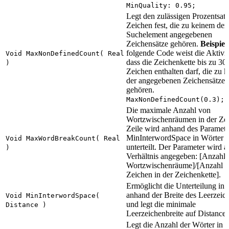
MinQuality: 0.95;
Legt den zulässigen Prozentsat
Zeichen fest, die zu keinem der 
Suchelement angegebenen
Zeichensätze gehören.
Beispiel
folgende Code weist die Aktivit
Void MaxNonDefinedCount( Real
dass die Zeichenkette bis zu 30
)
Zeichen enthalten darf, die zu 
der angegebenen Zeichensätze
gehören.
MaxNonDefinedCount(0.3);
Die maximale Anzahl von
Wortzwischenräumen in der Zei
Zeile wird anhand des Paramete
MinInterwordSpace in Wörter
Void MaxWordBreakCount( Real
unterteilt. Der Parameter wird a
)
Verhältnis angegeben: [Anzahl 
Wortzwischenräume]/[Anzahl d
Zeichen in der Zeichenkette].
Ermöglicht die Unterteilung in
anhand der Breite des Leerzeic
Void MinInterwordSpace(
und legt die minimale
Distance )
Leerzeichenbreite auf Distance f
Legt die Anzahl der Wörter in d