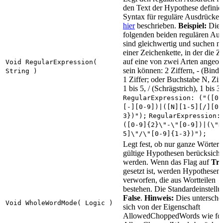
den Text der Hypothese definier
Syntax für reguläre Ausdrücke 
hier
beschrieben.
Beispiel:
Die
folgenden beiden regulären Au
sind gleichwertig und suchen n
einer Zeichenkette, in der die Z
auf eine von zwei Arten angeor
Void RegularExpression(
sein können: 2 Ziffern, - (Bindes
String )
1 Ziffer; oder Buchstabe N, Zif
1 bis 5, / (Schrägstrich), 1 bis 3
RegularExpression: ("([0-
[-][0-9])|([N][1-5][/][0-
3})");
RegularExpression:
([0-9]{2}\"-\"[0-9])|(\"N
5]\"/\"[0-9]{1-3})");
Legt fest, ob nur ganze Wörter 
gültige Hypothesen berücksicht
werden. Wenn das Flag auf
Tr
gesetzt ist, werden Hypothesen
verworfen, die aus Wortteilen
bestehen. Die Standardeinstellun
False
.
Hinweis:
Dies untersche
Void WholeWordMode( Logic )
sich von der Eigenschaft
AllowedChoppedWords wie fol