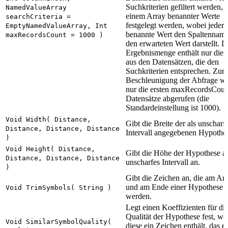
Suchkriterien gefiltert werden, 
NamedValueArray
einem Array benannter Werte
searchCriteria =
festgelegt werden, wobei jeder
EmptyNamedValueArray, Int
benannte Wert den Spaltennam
maxRecordsCount = 1000 )
den erwarteten Wert darstellt. D
Ergebnismenge enthält nur die 
aus den Datensätzen, die den
Suchkriterien entsprechen. Zur
Beschleunigung der Abfrage w
nur die ersten maxRecordsCoun
Datensätze abgerufen (die
Standardeinstellung ist 1000).
Void Width( Distance,
Gibt die Breite der als unscharf
Distance, Distance, Distance
Intervall angegebenen Hypothes
)
Void Height( Distance,
Gibt die Höhe der Hypothese al
Distance, Distance, Distance
unscharfes Intervall an.
)
Gibt die Zeichen an, die am An
und am Ende einer Hypothese e
Void TrimSymbols( String )
werden.
Legt einen Koeffizienten für di
Qualität der Hypothese fest, w
Void SimilarSymbolQuality(
diese ein Zeichen enthält, das 