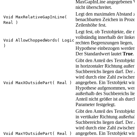
MaxGapInLine angegebenen W
nicht überschreitet.
Legt den maximalen Abstand z
Void MaxRelativeGapInLine(
benachbarten Zeichen in Prozen
Real )
Zeilenhöhe fest.
Legt fest, ob Textobjekte, die ni
vollständig innerhalb der linke
Void AllowChoppedWords( Logic
rechten Begrenzungen liegen, i
)
Hypothese einbezogen werden s
Der Standardwert lautet
True
.
Gibt den Anteil des Textobjekts
in horizontaler Richtung außerh
Suchbereichs liegen darf. Der A
wird durch eine Zahl zwischen 
angegeben. Ein Textobjekt wird
Void MaxXOutsidePart( Real )
Hypothese aufgenommen, wenn
außerhalb des Suchbereichs lie
Anteil nicht größer ist als durch
Parameter festgelegt.
Gibt den Anteil des Textobjekts
in vertikaler Richtung außerhal
Suchbereichs liegen darf. Der A
wird durch eine Zahl zwischen 
angegeben. Ein Textobjekt wird
Void MaxYOutsidePart( Real )