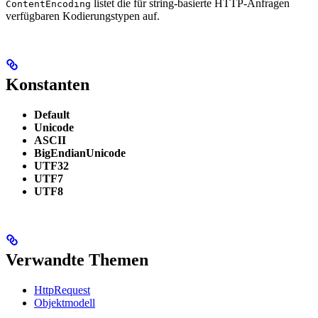
listet die für string-basierte HTTP-Anfragen
ContentEncoding
verfügbaren Kodierungstypen auf.
Konstanten
Default
Unicode
ASCII
BigEndianUnicode
UTF32
UTF7
UTF8
Verwandte Themen
HttpRequest
Objektmodell