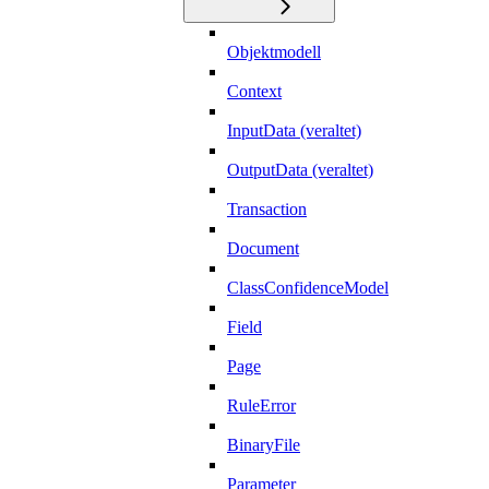
Objektmodell
Context
InputData (veraltet)
OutputData (veraltet)
Transaction
Document
ClassConfidenceModel
Field
Page
RuleError
BinaryFile
Parameter