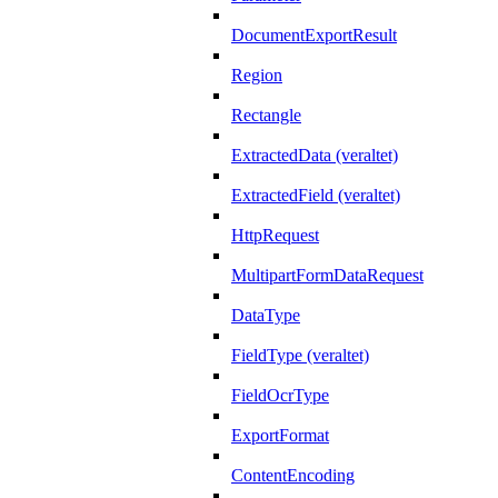
DocumentExportResult
Region
Rectangle
ExtractedData (veraltet)
ExtractedField (veraltet)
HttpRequest
MultipartFormDataRequest
DataType
FieldType (veraltet)
FieldOcrType
ExportFormat
ContentEncoding