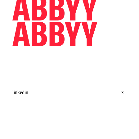
linkedin
x