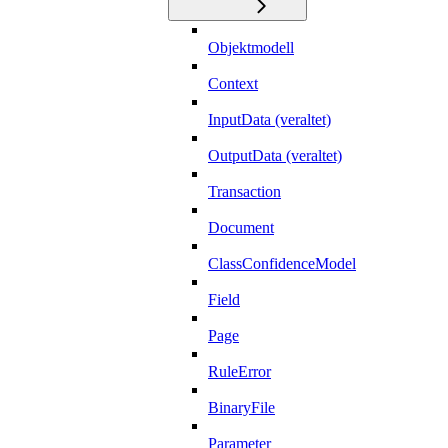
Objektmodell
Context
InputData (veraltet)
OutputData (veraltet)
Transaction
Document
ClassConfidenceModel
Field
Page
RuleError
BinaryFile
Parameter