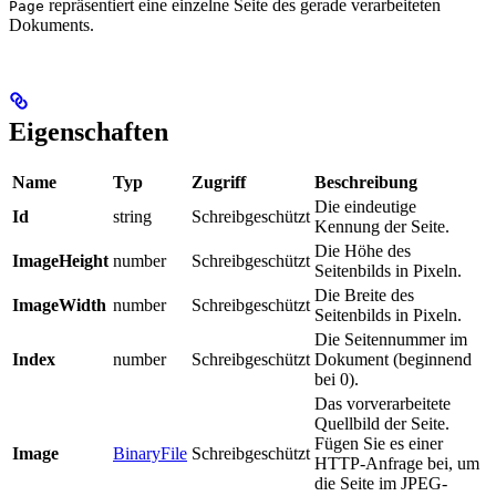
repräsentiert eine einzelne Seite des gerade verarbeiteten
Page
Dokuments.
Eigenschaften
Name
Typ
Zugriff
Beschreibung
Die eindeutige
Id
string
Schreibgeschützt
Kennung der Seite.
Die Höhe des
ImageHeight
number
Schreibgeschützt
Seitenbilds in Pixeln.
Die Breite des
ImageWidth
number
Schreibgeschützt
Seitenbilds in Pixeln.
Die Seitennummer im
Index
number
Schreibgeschützt
Dokument (beginnend
bei 0).
Das vorverarbeitete
Quellbild der Seite.
Fügen Sie es einer
Image
BinaryFile
Schreibgeschützt
HTTP-Anfrage bei, um
die Seite im JPEG-