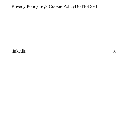
Privacy Policy
Legal
Cookie Policy
Do Not Sell
linkedin
x
Assistant