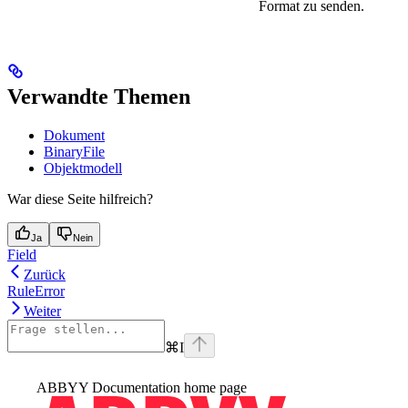
Format zu senden.
Verwandte Themen
Dokument
BinaryFile
Objektmodell
War diese Seite hilfreich?
Ja
Nein
Field
Zurück
RuleError
Weiter
⌘
I
ABBYY Documentation
home page