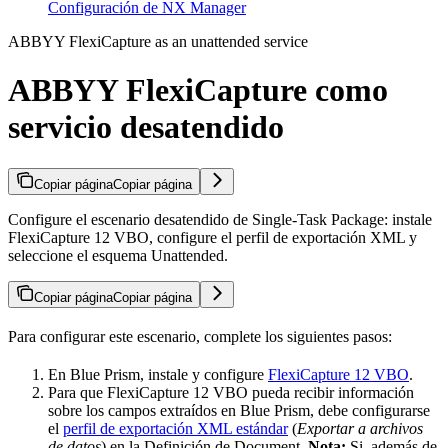
Configuración de NX Manager
ABBYY FlexiCapture as an unattended service
ABBYY FlexiCapture como
servicio desatendido
Copiar página
Copiar página
Configure el escenario desatendido de Single-Task Package: instale
FlexiCapture 12 VBO, configure el perfil de exportación XML y
seleccione el esquema Unattended.
Copiar página
Copiar página
Para configurar este escenario, complete los siguientes pasos:
En Blue Prism, instale y configure
FlexiCapture 12 VBO
.
Para que FlexiCapture 12 VBO pueda recibir información
sobre los campos extraídos en Blue Prism, debe configurarse
el
perfil de exportación XML estándar
(
Exportar a archivos
de datos
) en la Definición de Document.
Nota:
Si, además de