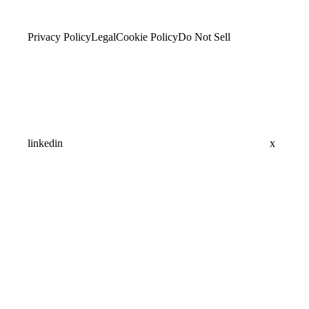
Privacy Policy
Legal
Cookie Policy
Do Not Sell
linkedin
x
Assistant