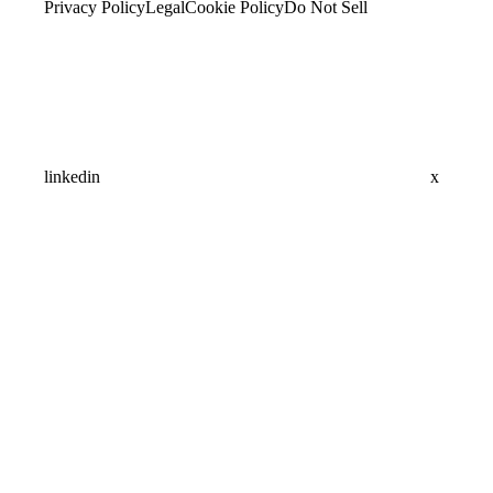
Privacy Policy
Legal
Cookie Policy
Do Not Sell
linkedin
x
Assistant