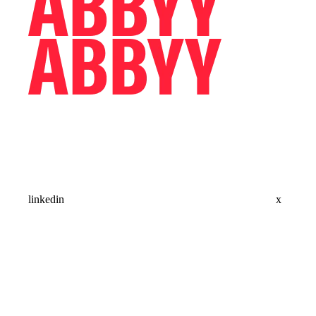
linkedin
x