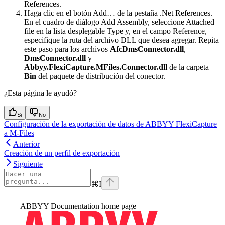
References.
Haga clic en el botón Add… de la pestaña .Net References.
En el cuadro de diálogo Add Assembly, seleccione Attached
file en la lista desplegable Type y, en el campo Reference,
especifique la ruta del archivo DLL que desea agregar. Repita
este paso para los archivos
AfcDmsConnector.dll
,
DmsConnector.dll
y
Abbyy.FlexiCapture.MFiles.Connector.dll
de la carpeta
Bin
del paquete de distribución del conector.
¿Esta página le ayudó?
Si
No
Configuración de la exportación de datos de ABBYY FlexiCapture
a M-Files
Anterior
Creación de un perfil de exportación
Siguiente
⌘
I
ABBYY Documentation
home page