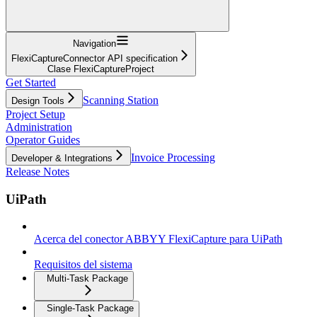
Navigation
FlexiCaptureConnector API specification
Clase FlexiCaptureProject
Get Started
Scanning Station
Design Tools
Project Setup
Administration
Operator Guides
Invoice Processing
Developer & Integrations
Release Notes
UiPath
Acerca del conector ABBYY FlexiCapture para UiPath
Requisitos del sistema
Multi-Task Package
Single-Task Package