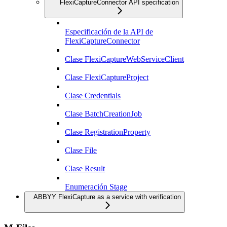
FlexiCaptureConnector API specification
Especificación de la API de
FlexiCaptureConnector
Clase FlexiCaptureWebServiceClient
Clase FlexiCaptureProject
Clase Credentials
Clase BatchCreationJob
Clase RegistrationProperty
Clase File
Clase Result
Enumeración Stage
ABBYY FlexiCapture as a service with verification