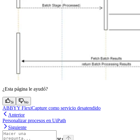
¿Esta página le ayudó?
Si
No
ABBYY FlexiCapture como servicio desatendido
Anterior
Personalizar procesos en UiPath
Siguiente
⌘
I