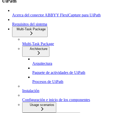
UiPath
Acerca del conector ABBYY FlexiCapture para UiPath
Requisitos del sistema
Multi-Task Package
Multi-Task Package
Architecture
Arquitectura
Paquete de actividades de UiPath
Procesos de UiPath
Instalación
Configuración e inicio de los componentes
Usage scenarios