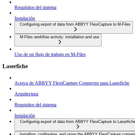
Requisitos del sistema
Instalación
Configuring export of data from ABBYY FlexiCapture to M-Files
M-Files workflow activity: installation and use
Uso de un flujo de trabajo en M-Files
Laserfiche
Acerca de ABBYY FlexiCapture Connector para Laserfiche
Arquitectura
Requisitos del sistema
Instalación
Configuring export of data from ABBYY FlexiCapture to Laserfich
Installing, configuring, and using the ABBYY FlexiCapture compo