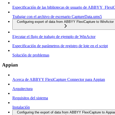
Especificación de las bibliotecas de usuario de ABBYY_Flexi
Trabajar con el archivo de escenario CaptureData.ums5
Configuring export of data from ABBYY FlexiCapture to WinActor
Ejecutar el flujo de trabajo de ejemplo de WinActor
Especificación de parámetros de registro de lote en el script
Solución de problemas
Appian
Acerca de ABBYY FlexiCapture Connector para Appian
Arquitectura
Requisitos del sistema
Instalación
Configuring the export of data from ABBYY FlexiCapture to Appia