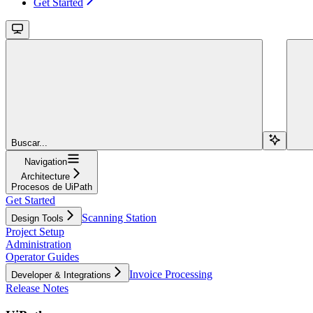
Get Started
Buscar...
Navigation
Architecture
Procesos de UiPath
Get Started
Scanning Station
Design Tools
Project Setup
Administration
Operator Guides
Invoice Processing
Developer & Integrations
Release Notes