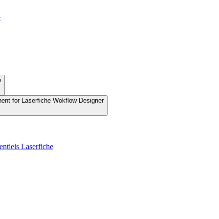
e
e
nent for Laserfiche Wokflow Designer
entiels Laserfiche