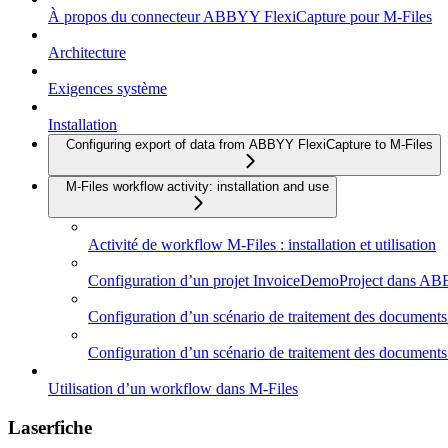
À propos du connecteur ABBYY FlexiCapture pour M-Files
Architecture
Exigences système
Installation
Configuring export of data from ABBYY FlexiCapture to M-Files
M-Files workflow activity: installation and use
Activité de workflow M-Files : installation et utilisation
Configuration d’un projet InvoiceDemoProject dans A
Configuration d’un scénario de traitement des documents 
Configuration d’un scénario de traitement des documents 
Utilisation d’un workflow dans M-Files
Laserfiche