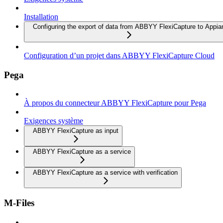
Installation
Configuring the export of data from ABBYY FlexiCapture to Appia
Configuration d’un projet dans ABBYY FlexiCapture Cloud
Pega
À propos du connecteur ABBYY FlexiCapture pour Pega
Exigences système
ABBYY FlexiCapture as input
ABBYY FlexiCapture as a service
ABBYY FlexiCapture as a service with verification
M-Files