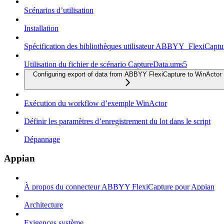
Scénarios d’utilisation
Installation
Spécification des bibliothèques utilisateur ABBYY_FlexiCapt
Utilisation du fichier de scénario CaptureData.ums5
Configuring export of data from ABBYY FlexiCapture to WinActor
Exécution du workflow d’exemple WinActor
Définir les paramètres d’enregistrement du lot dans le script
Dépannage
Appian
À propos du connecteur ABBYY FlexiCapture pour Appian
Architecture
Exigences système