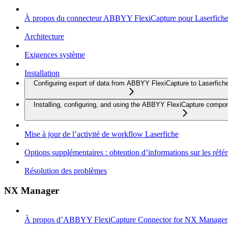
À propos du connecteur ABBYY FlexiCapture pour Laserfich
Architecture
Exigences système
Installation
Configuring export of data from ABBYY FlexiCapture to Laserfich
Installing, configuring, and using the ABBYY FlexiCapture compo
Mise à jour de l’activité de workflow Laserfiche
Options supplémentaires : obtention d’informations sur les référ
Résolution des problèmes
NX Manager
À propos d’ABBYY FlexiCapture Connector for NX Manager