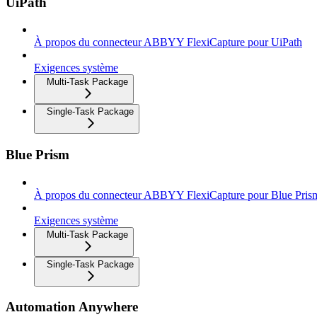
UiPath
À propos du connecteur ABBYY FlexiCapture pour UiPath
Exigences système
Multi-Task Package
Single-Task Package
Blue Prism
À propos du connecteur ABBYY FlexiCapture pour Blue Pris
Exigences système
Multi-Task Package
Single-Task Package
Automation Anywhere