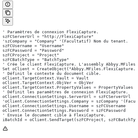
' Paramètres de connexion FlexiCapture.
szFCServerUrl = "http://FlexiCapture"
'szCompany = "Company" '(Facultatif) Nom du tenant.
szFCUsername = "Username"
szFCPassword = "Password"
szFCProject = "Project"
szFCBatchType = "BatchType"
' Crée le client FlexiCapture. L'assembly Abbyy.MFiles.
Set oClient = CreateObject("Abbyy.MFiles.FlexiCapture.A
' Définit le contexte du document cible.
oClient.TargetContext.Vault = Vault
oClient.TargetContext.ObjVer = ObjVer
oClient.TargetContext.PropertyValues = PropertyValues
' Définit les paramètres de connexion FlexiCapture.
oClient.ConnectionSettings.ServerUrl = szFCServerUrl
'oClient.ConnectionSettings.Company = szCompany '(Facul
oClient.ConnectionSettings.Username = szFCUsername
oClient.ConnectionSettings.Password = szFCPassword
' Envoie le document cible à FlexiCapture.
iBatchId = oClient.SendTarget(szFCProject, szFCBatchTyp