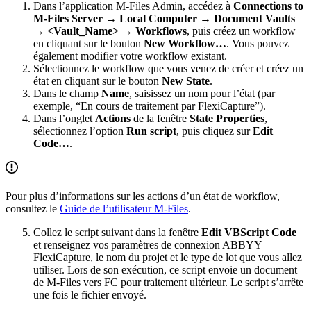
Dans l’application M-Files Admin, accédez à
Connections to
M-Files Server
→
Local Computer
→
Document Vaults
→
<Vault_Name>
→
Workflows
, puis créez un workflow
en cliquant sur le bouton
New Workflow…
. Vous pouvez
également modifier votre workflow existant.
Sélectionnez le workflow que vous venez de créer et créez un
état en cliquant sur le bouton
New State
.
Dans le champ
Name
, saisissez un nom pour l’état (par
exemple, “En cours de traitement par FlexiCapture”).
Dans l’onglet
Actions
de la fenêtre
State Properties
,
sélectionnez l’option
Run script
, puis cliquez sur
Edit
Code…
.
Pour plus d’informations sur les actions d’un état de workflow,
consultez le
Guide de l’utilisateur M-Files
.
Collez le script suivant dans la fenêtre
Edit VBScript Code
et renseignez vos paramètres de connexion ABBYY
FlexiCapture, le nom du projet et le type de lot que vous allez
utiliser. Lors de son exécution, ce script envoie un document
de M-Files vers FC pour traitement ultérieur. Le script s’arrête
une fois le fichier envoyé.