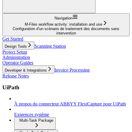
Navigation
M-Files workflow activity: installation and use
Configuration d’un scénario de traitement des documents sans
intervention
Get Started
Scanning Station
Design Tools
Project Setup
Administration
Operator Guides
Invoice Processing
Developer & Integrations
Release Notes
UiPath
À propos du connecteur ABBYY FlexiCapture pour UiPath
Exigences système
Multi-Task Package