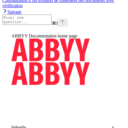
Configuration d’un scénario de traitement des documents avec
vérification
Suivant
⌘
I
ABBYY Documentation
home page
linkedin
x