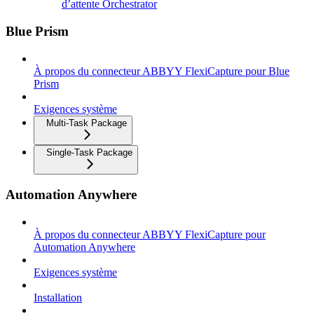
d’attente Orchestrator
Blue Prism
À propos du connecteur ABBYY FlexiCapture pour Blue
Prism
Exigences système
Multi-Task Package
Single-Task Package
Automation Anywhere
À propos du connecteur ABBYY FlexiCapture pour
Automation Anywhere
Exigences système
Installation