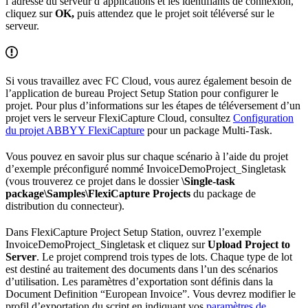
l’adresse du serveur d’applications et les identifiants de connexion,
cliquez sur
OK,
puis attendez que le projet soit téléversé sur le
serveur.
Si vous travaillez avec FC Cloud, vous aurez également besoin de
l’application de bureau Project Setup Station pour configurer le
projet. Pour plus d’informations sur les étapes de téléversement d’un
projet vers le serveur FlexiCapture Cloud, consultez
Configuration
du projet ABBYY FlexiCapture
pour un package Multi-Task.
Vous pouvez en savoir plus sur chaque scénario à l’aide du projet
d’exemple préconfiguré nommé InvoiceDemoProject_Singletask
(vous trouverez ce projet dans le dossier
\Single-task
package\Samples\FlexiCapture Projects
du package de
distribution du connecteur).
Dans FlexiCapture Project Setup Station, ouvrez l’exemple
InvoiceDemoProject_Singletask et cliquez sur
Upload Project to
Server
. Le projet comprend trois types de lots. Chaque type de lot
est destiné au traitement des documents dans l’un des scénarios
d’utilisation. Les paramètres d’exportation sont définis dans la
Document Definition “European Invoice”. Vous devrez modifier le
profil d’exportation du script en indiquant vos
paramètres de