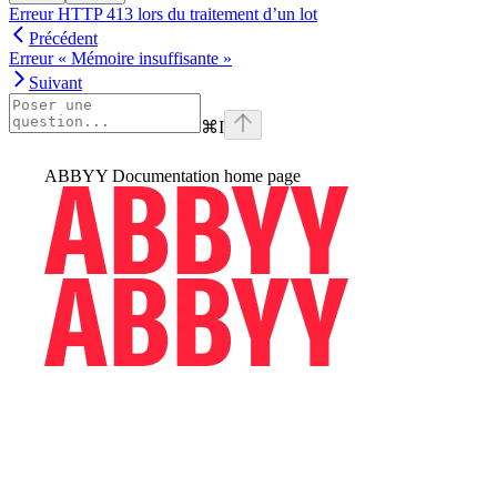
Erreur HTTP 413 lors du traitement d’un lot
Précédent
Erreur « Mémoire insuffisante »
Suivant
⌘
I
ABBYY Documentation
home page