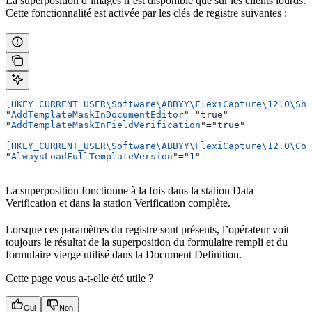
La superposition d’images n’est disponible que sur les clients lourds.
Cette fonctionnalité est activée par les clés de registre suivantes :
[
HKEY_CURRENT_USER\Software\ABBYY\FlexiCapture\12.0\She
"
AddTemplateMaskInDocumentEditor
"="
true
"
"
AddTemplateMaskInFieldVerification
"="
true
"
[
HKEY_CURRENT_USER\Software\ABBYY\FlexiCapture\12.0\Con
"
AlwaysLoadFullTemplateVersion
"="
1
"
La superposition fonctionne à la fois dans la station Data
Verification et dans la station Verification complète.
Lorsque ces paramètres du registre sont présents, l’opérateur voit
toujours le résultat de la superposition du formulaire rempli et du
formulaire vierge utilisé dans la Document Definition.
Cette page vous a-t-elle été utile ?
Oui
Non