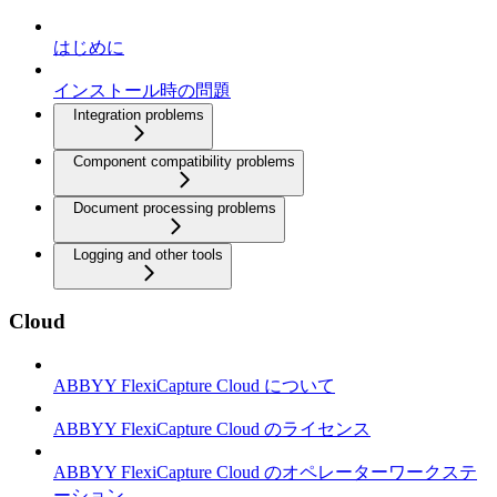
はじめに
インストール時の問題
Integration problems
Component compatibility problems
Document processing problems
Logging and other tools
Cloud
ABBYY FlexiCapture Cloud について
ABBYY FlexiCapture Cloud のライセンス
ABBYY FlexiCapture Cloud のオペレーターワークステ
ーション