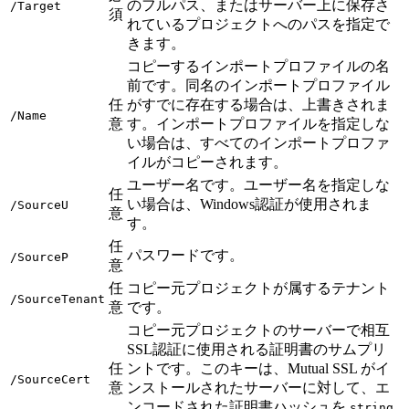
のフルパス、またはサーバー上に保存さ
/Target
須
れているプロジェクトへのパスを指定で
きます。
コピーするインポートプロファイルの名
前です。同名のインポートプロファイル
任
がすでに存在する場合は、上書きされま
/Name
意
す。インポートプロファイルを指定しな
い場合は、すべてのインポートプロファ
イルがコピーされます。
ユーザー名です。ユーザー名を指定しな
任
い場合は、Windows認証が使用されま
/SourceU
意
す。
任
パスワードです。
/SourceP
意
任
コピー元プロジェクトが属するテナント
/SourceTenant
意
です。
コピー元プロジェクトのサーバーで相互
SSL認証に使用される証明書のサムプリ
任
ントです。このキーは、Mutual SSL がイ
/SourceCert
意
ンストールされたサーバーに対して、エ
ンコードされた証明書ハッシュを
string