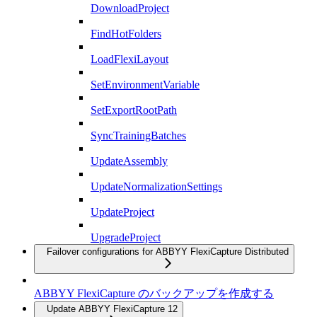
DownloadProject
FindHotFolders
LoadFlexiLayout
SetEnvironmentVariable
SetExportRootPath
SyncTrainingBatches
UpdateAssembly
UpdateNormalizationSettings
UpdateProject
UpgradeProject
Failover configurations for ABBYY FlexiCapture Distributed
ABBYY FlexiCapture のバックアップを作成する
Update ABBYY FlexiCapture 12