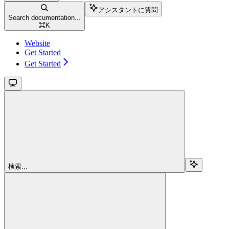
アシスタントに質問
Search documentation...
⌘
K
Website
Get Started
Get Started
検索...