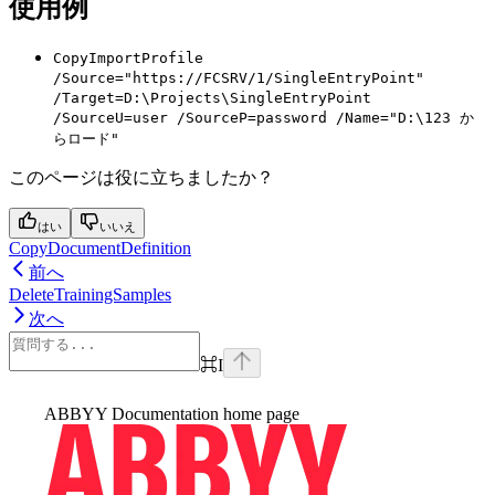
使用例
CopyImportProfile
/Source="https://FCSRV/1/SingleEntryPoint"
/Target=D:\Projects\SingleEntryPoint
/SourceU=user /SourceP=password /Name="D:\123 か
らロード"
このページは役に立ちましたか？
はい
いいえ
CopyDocumentDefinition
前へ
DeleteTrainingSamples
次へ
⌘
I
ABBYY Documentation
home page