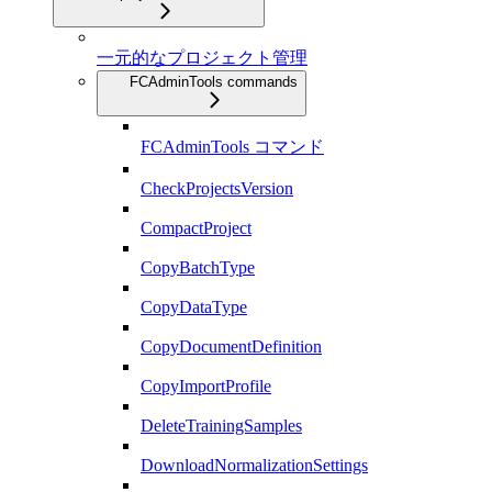
一元的なプロジェクト管理
FCAdminTools commands
FCAdminTools コマンド
CheckProjectsVersion
CompactProject
CopyBatchType
CopyDataType
CopyDocumentDefinition
CopyImportProfile
DeleteTrainingSamples
DownloadNormalizationSettings