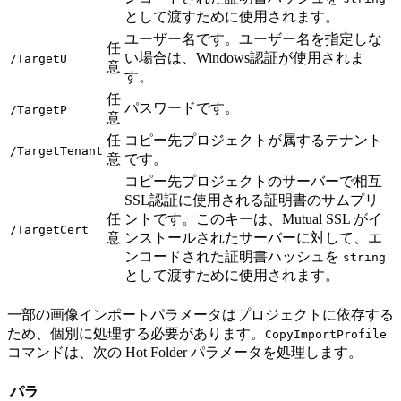
として渡すために使用されます。
ユーザー名です。ユーザー名を指定しな
任
い場合は、Windows認証が使用されま
/TargetU
意
す。
任
パスワードです。
/TargetP
意
任
コピー先プロジェクトが属するテナント
/TargetTenant
意
です。
コピー先プロジェクトのサーバーで相互
SSL認証に使用される証明書のサムプリ
任
ントです。このキーは、Mutual SSL がイ
/TargetCert
意
ンストールされたサーバーに対して、エ
ンコードされた証明書ハッシュを
string
として渡すために使用されます。
一部の画像インポートパラメータはプロジェクトに依存する
ため、個別に処理する必要があります。
CopyImportProfile
コマンドは、次の Hot Folder パラメータを処理します。
パラ