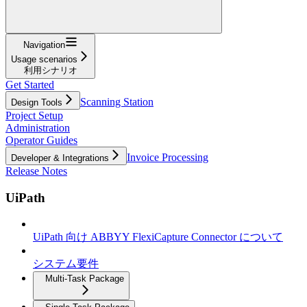
Navigation
Usage scenarios
利用シナリオ
Get Started
Scanning Station
Design Tools
Project Setup
Administration
Operator Guides
Invoice Processing
Developer & Integrations
Release Notes
UiPath
UiPath 向け ABBYY FlexiCapture Connector について
システム要件
Multi-Task Package