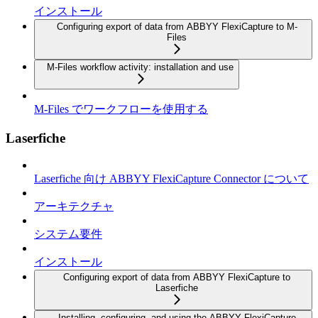
インストール
Configuring export of data from ABBYY FlexiCapture to M-
Files
M-Files workflow activity: installation and use
M-Files でワークフローを使用する
Laserfiche
Laserfiche 向け ABBYY FlexiCapture Connector について
アーキテクチャ
システム要件
インストール
Configuring export of data from ABBYY FlexiCapture to
Laserfiche
Installing, configuring, and using the ABBYY FlexiCapture