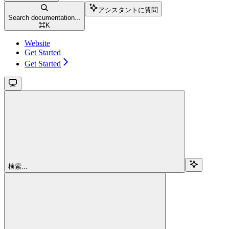
アシスタントに質問
Search documentation...
⌘
K
Website
Get Started
Get Started
検索...