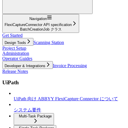
Navigation
FlexiCaptureConnector API specification
BatchCreationJob クラス
Get Started
Scanning Station
Design Tools
Project Setup
Administration
Operator Guides
Invoice Processing
Developer & Integrations
Release Notes
UiPath
UiPath 向け ABBYY FlexiCapture Connector について
システム要件
Multi-Task Package