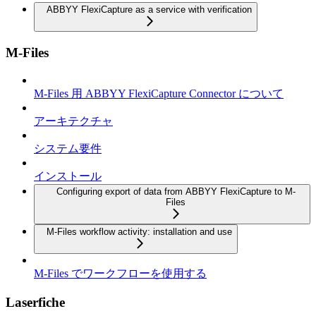
ABBYY FlexiCapture as a service with verification
M-Files
M-Files 用 ABBYY FlexiCapture Connector について
アーキテクチャ
システム要件
インストール
Configuring export of data from ABBYY FlexiCapture to M-
Files
M-Files workflow activity: installation and use
M-Files でワークフローを使用する
Laserfiche