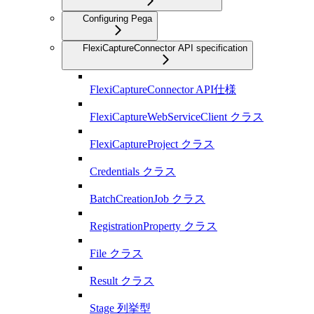
Configuring Pega
FlexiCaptureConnector API specification
FlexiCaptureConnector API仕様
FlexiCaptureWebServiceClient クラス
FlexiCaptureProject クラス
Credentials クラス
BatchCreationJob クラス
RegistrationProperty クラス
File クラス
Result クラス
Stage 列挙型