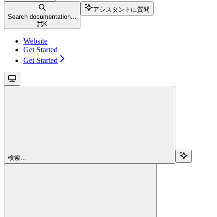
アシスタントに質問
Search documentation...
⌘
K
Website
Get Started
Get Started
検索...