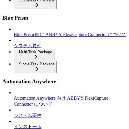
Single-Task Package
Blue Prism
Blue Prism 向け ABBYY FlexiCapture Connector について
システム要件
Multi-Task Package
Single-Task Package
Automation Anywhere
Automation Anywhere 向け ABBYY FlexiCapture
Connector について
システム要件
インストール