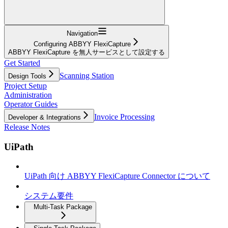
Navigation
Configuring ABBYY FlexiCapture
ABBYY FlexiCapture を無人サービスとして設定する
Get Started
Scanning Station
Design Tools
Project Setup
Administration
Operator Guides
Invoice Processing
Developer & Integrations
Release Notes
UiPath
UiPath 向け ABBYY FlexiCapture Connector について
システム要件
Multi-Task Package