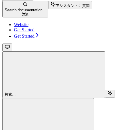
アシスタントに質問
Search documentation...
⌘
K
Website
Get Started
Get Started
検索...