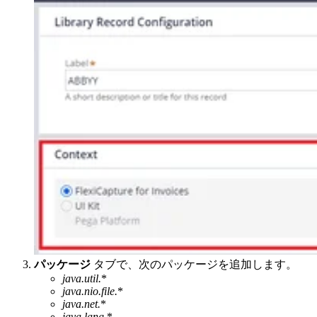
パッケージ
タブで、次のパッケージを追加します。
java.util.
*
java.nio.file.
*
java.net.
*
java.lang.
*