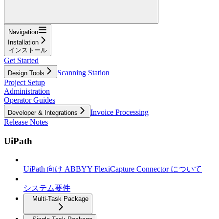
Navigation
Installation
インストール
Get Started
Scanning Station
Design Tools
Project Setup
Administration
Operator Guides
Invoice Processing
Developer & Integrations
Release Notes
UiPath
UiPath 向け ABBYY FlexiCapture Connector について
システム要件
Multi-Task Package