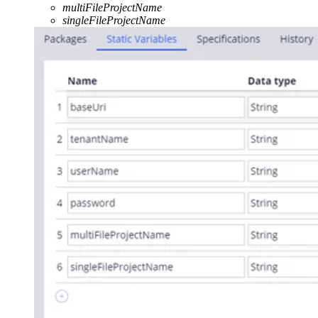
multiFileProjectName
singleFileProjectName