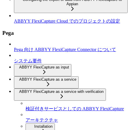
Appian
ABBYY FlexiCapture Cloud でのプロジェクトの設定
Pega
Pega 向け ABBYY FlexiCapture Connector について
システム要件
ABBYY FlexiCapture as input
ABBYY FlexiCapture as a service
ABBYY FlexiCapture as a service with verification
検証付きサービスとしての ABBYY FlexiCapture
アーキテクチャ
Installation