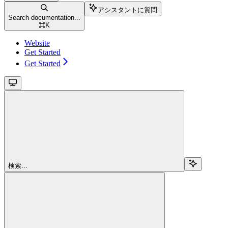
アシスタントに質問
Search documentation...
⌘
K
Website
Get Started
Get Started
検索...