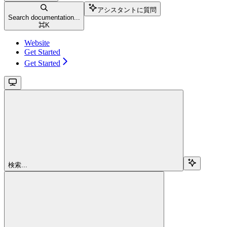
アシスタントに質問
Search documentation...
⌘
K
Website
Get Started
Get Started
検索...