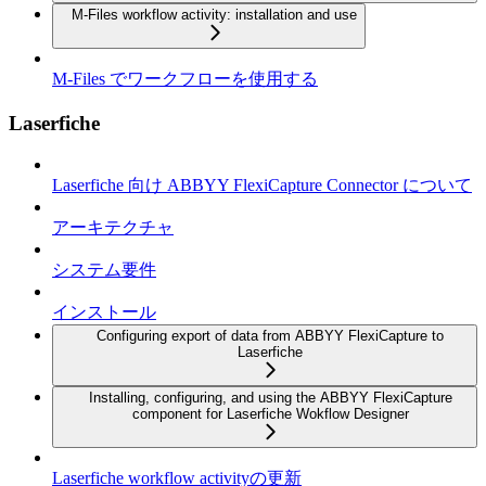
M-Files workflow activity: installation and use
M-Files でワークフローを使用する
Laserfiche
Laserfiche 向け ABBYY FlexiCapture Connector について
アーキテクチャ
システム要件
インストール
Configuring export of data from ABBYY FlexiCapture to
Laserfiche
Installing, configuring, and using the ABBYY FlexiCapture
component for Laserfiche Wokflow Designer
Laserfiche workflow activityの更新