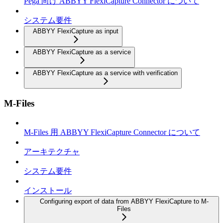
Pega 向け ABBYY FlexiCapture Connector について
システム要件
ABBYY FlexiCapture as input
ABBYY FlexiCapture as a service
ABBYY FlexiCapture as a service with verification
M-Files
M-Files 用 ABBYY FlexiCapture Connector について
アーキテクチャ
システム要件
インストール
Configuring export of data from ABBYY FlexiCapture to M-
Files