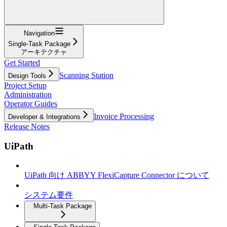
Navigation
Single-Task Package
アーキテクチャ
Get Started
Scanning Station
Design Tools
Project Setup
Administration
Operator Guides
Invoice Processing
Developer & Integrations
Release Notes
UiPath
UiPath 向け ABBYY FlexiCapture Connector について
システム要件
Multi-Task Package