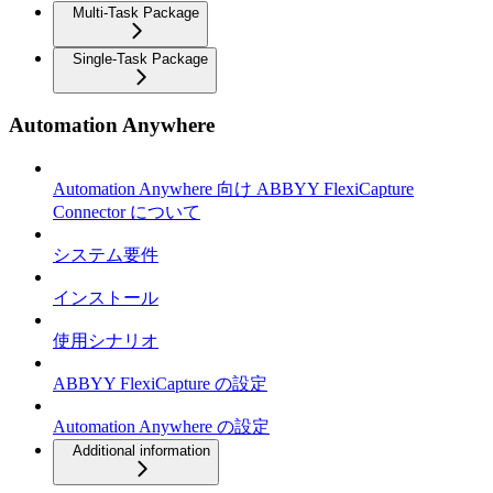
Multi-Task Package
Single-Task Package
Automation Anywhere
Automation Anywhere 向け ABBYY FlexiCapture
Connector について
システム要件
インストール
使用シナリオ
ABBYY FlexiCapture の設定
Automation Anywhere の設定
Additional information