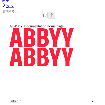
使用
次へ
⌘
I
ABBYY Documentation
home page
linkedin
x