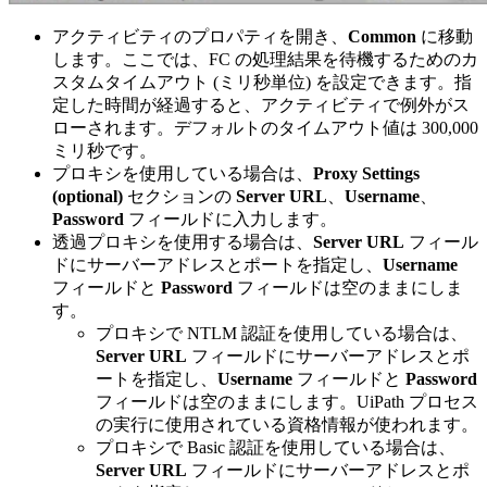
アクティビティのプロパティを開き、
Common
に移動
します。ここでは、FC の処理結果を待機するためのカ
スタムタイムアウト (ミリ秒単位) を設定できます。指
定した時間が経過すると、アクティビティで例外がス
ローされます。デフォルトのタイムアウト値は 300,000
ミリ秒です。
プロキシを使用している場合は、
Proxy Settings
(optional)
セクションの
Server URL
、
Username
、
Password
フィールドに入力します。
透過プロキシを使用する場合は、
Server URL
フィール
ドにサーバーアドレスとポートを指定し、
Username
フィールドと
Password
フィールドは空のままにしま
す。
プロキシで NTLM 認証を使用している場合は、
Server URL
フィールドにサーバーアドレスとポ
ートを指定し、
Username
フィールドと
Password
フィールドは空のままにします。UiPath プロセス
の実行に使用されている資格情報が使われます。
プロキシで Basic 認証を使用している場合は、
Server URL
フィールドにサーバーアドレスとポ