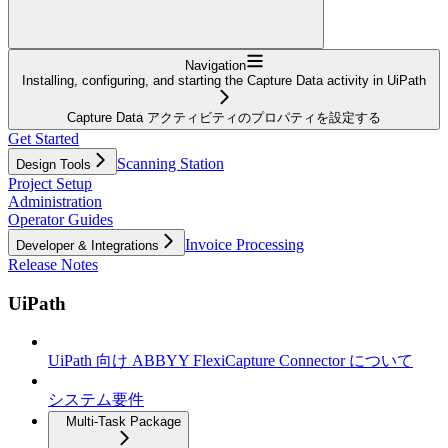
Navigation
Installing, configuring, and starting the Capture Data activity in UiPath
Capture Data アクティビティのプロパティを設定する
Get Started
Scanning Station
Design Tools
Project Setup
Administration
Operator Guides
Invoice Processing
Developer & Integrations
Release Notes
UiPath
UiPath 向け ABBYY FlexiCapture Connector について
システム要件
Multi-Task Package