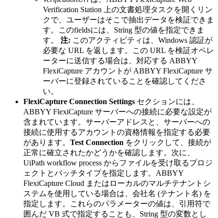
Verification Station 上の文書処理タスクを開くリン
クで、ユーザーはそこで抽出データを検証できま
す。このfieldsには、String 型の値を指定できま
す。
注:
このアクティビティは、Windows 認証が
必要な URL を返します。この URL を検証オペレ
ーターに送信する場合は、対応する ABBYY
FlexiCapture アカウントが ABBYY FlexiCapture サ
ーバーに登録されていることを確認してくださ
い。
FlexiCapture Connection Settings
セクションには、
ABBYY FlexiCapture サーバーへの接続に必要な設定が
含まれています。サーバーアドレスと、サーバーへの
接続に使用するアカウントの資格情報を指定する必要
があります。
Test Connection
をクリックして、接続が
正常に確立されたかどうかを確認します。次に、
UiPath workflow process からファイルを受け取るプロジ
ェクトとバッチタイプを指定します。ABBYY
FlexiCapture Cloud またはローカルのマルチテナントシ
ステムを使用している場合は、会社名 (テナント名) を
指定します。これらのパラメーターの値は、引用符で
囲んだ VB 式で指定することも、String 型の変数とし