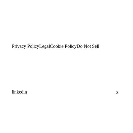
Privacy Policy
Legal
Cookie Policy
Do Not Sell
linkedin
x