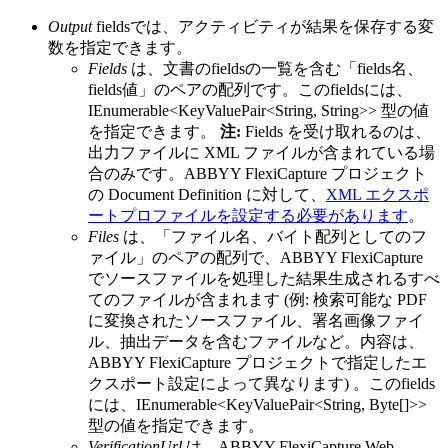
Output
fieldsでは、アクティビティが結果を保存する変
数を指定できます。
Fields
は、文書のfieldsの一覧を含む「fields名、
fields値」のペアの配列です。このfieldsには、
IEnumerable<KeyValuePair<String, String>> 型の値
を指定できます。
注:
Fields を受け取れるのは、
出力ファイルに XML ファイルが含まれている場
合のみです。ABBYY FlexiCapture プロジェクト
の Document Definition に対して、
XML エクスポ
ートプロファイルを設定する必要があります
。
Files
は、「ファイル名、バイト配列としてのフ
ァイル」のペアの配列で、ABBYY FlexiCapture
でソースファイルを処理した結果生成されるすべ
てのファイルが含まれます (例: 検索可能な PDF
に変換されたソースファイル、署名画像ファイ
ル、抽出データを含むファイルなど。内容は、
ABBYY FlexiCapture プロジェクトで指定したエ
クスポート設定によって異なります) 。このfields
には、IEnumerable<KeyValuePair<String, Byte[]>>
型の値を指定できます。
VerificationUrl
は、ABBYY FlexiCapture Web