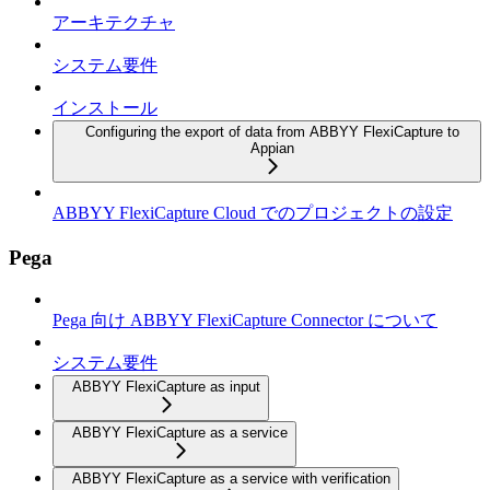
アーキテクチャ
システム要件
インストール
Configuring the export of data from ABBYY FlexiCapture to
Appian
ABBYY FlexiCapture Cloud でのプロジェクトの設定
Pega
Pega 向け ABBYY FlexiCapture Connector について
システム要件
ABBYY FlexiCapture as input
ABBYY FlexiCapture as a service
ABBYY FlexiCapture as a service with verification