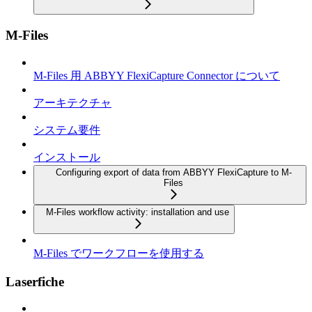
M-Files
M-Files 用 ABBYY FlexiCapture Connector について
アーキテクチャ
システム要件
インストール
Configuring export of data from ABBYY FlexiCapture to M-
Files
M-Files workflow activity: installation and use
M-Files でワークフローを使用する
Laserfiche