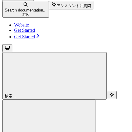
アシスタントに質問
Search documentation...
⌘
K
Website
Get Started
Get Started
検索...