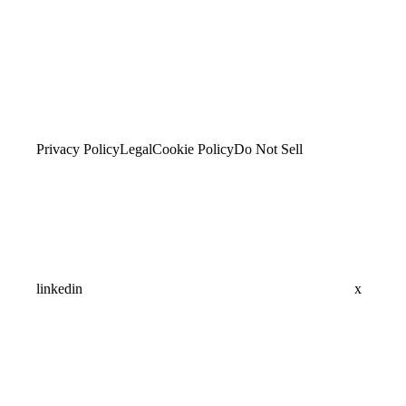
Privacy Policy
Legal
Cookie Policy
Do Not Sell
linkedin
x