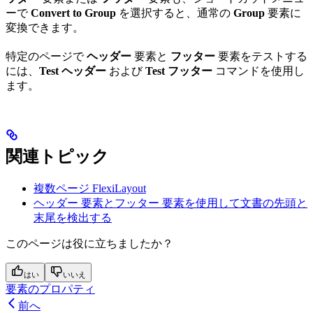
ーで
Convert to Group
を選択すると、通常の
Group
要素に
変換できます。
特定のページで
ヘッダー
要素と
フッター
要素をテストする
には、
Test ヘッダー
および
Test フッター
コマンドを使用し
ます。
関連トピック
複数ページ FlexiLayout
ヘッダー 要素とフッター 要素を使用して文書の先頭と
末尾を検出する
このページは役に立ちましたか？
はい
いいえ
要素のプロパティ
前へ