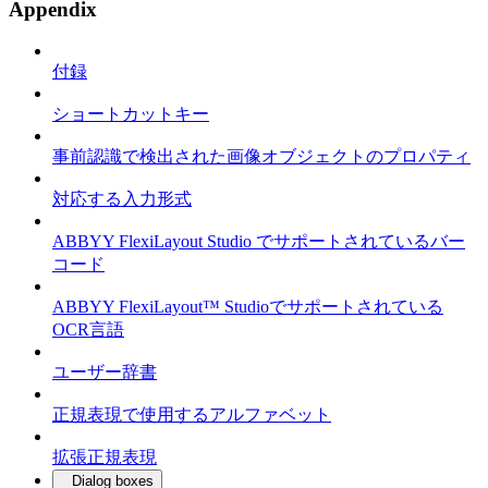
Appendix
付録
ショートカットキー
事前認識で検出された画像オブジェクトのプロパティ
対応する入力形式
ABBYY FlexiLayout Studio でサポートされているバー
コード
ABBYY FlexiLayout™ Studioでサポートされている
OCR言語
ユーザー辞書
正規表現で使用するアルファベット
拡張正規表現
Dialog boxes