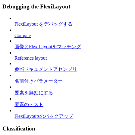
Debugging the FlexiLayout
FlexiLayout をデバッグする
Compile
画像とFlexiLayoutをマッチング
Reference layout
参照ドキュメントアセンブリ
名前付きパラメーター
要素を無効にする
要素のテスト
FlexiLayoutsのバックアップ
Classification