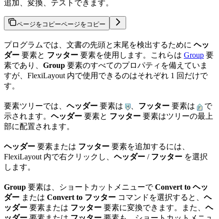
追加、変換、テストできます。
ページをコピー
ページをコピー
プログラムでは、文書の先頭と末尾を検出するために
ヘッ
ダー
要素と
フッター
要素を使用します。これらは
Group
要
素であり、
Group
要素のすべてのプロパティを備えていま
すが、FlexiLayout 内で使用できるのはそれぞれ 1 回だけで
す。
要素ツリーでは、
ヘッダー
要素は
、
フッター
要素は
で
示されます。
ヘッダー
要素と
フッター
要素はツリーの最上
部に配置されます。
ヘッダー
要素または
フッター
要素を追加するには、
FlexiLayout 内で右クリックし、
ヘッダー
/
フッター
を選択
します。
Group
要素は、ショートカットメニューで
Convert to ヘッ
ダー
または
Convert to フッター
コマンドを選択すると、
ヘ
ッダー
要素または
フッター
要素に変換できます。また、
ヘ
ッダー
要素または
フッター
要素も、ショートカットメニュ