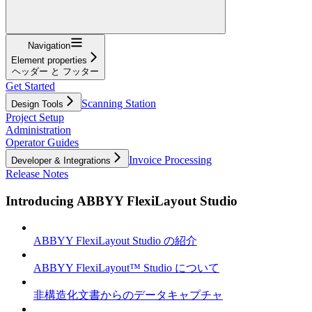
Navigation
Element properties
ヘッダー と フッター
Get Started
Scanning Station
Design Tools
Project Setup
Administration
Operator Guides
Invoice Processing
Developer & Integrations
Release Notes
Introducing ABBYY FlexiLayout Studio
ABBYY FlexiLayout Studio の紹介
ABBYY FlexiLayout™ Studio について
非構造化文書からのデータキャプチャ