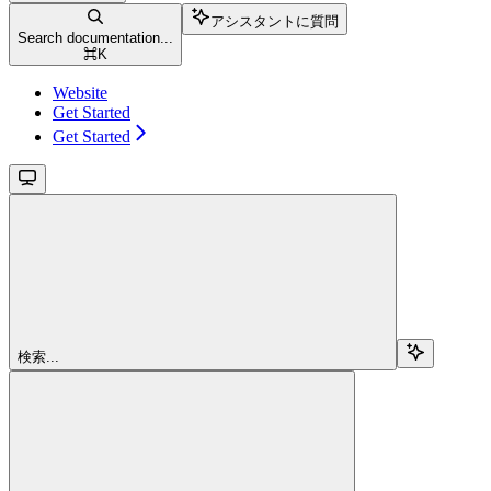
アシスタントに質問
Search documentation...
⌘
K
Website
Get Started
Get Started
検索...