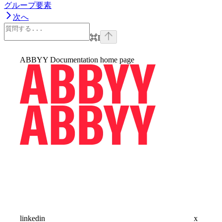
グループ要素
次へ
⌘
I
ABBYY Documentation
home page
linkedin
x