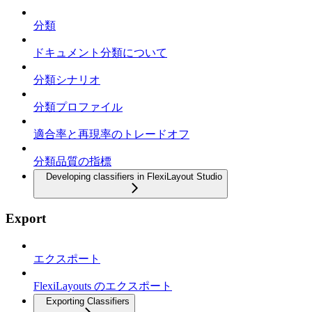
分類
ドキュメント分類について
分類シナリオ
分類プロファイル
適合率と再現率のトレードオフ
分類品質の指標
Developing classifiers in FlexiLayout Studio
Export
エクスポート
FlexiLayouts のエクスポート
Exporting Classifiers