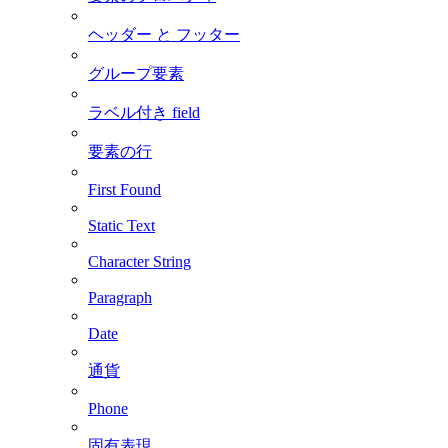
ヘッダー と フッター
グループ要素
ラベル付き field
要素の行
First Found
Static Text
Character String
Paragraph
Date
通貨
Phone
固有表現