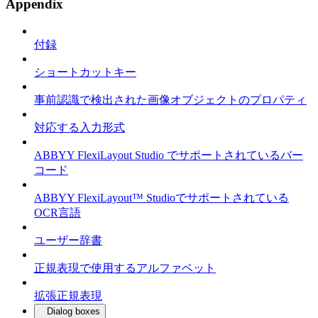
Appendix
付録
ショートカットキー
事前認識で検出された画像オブジェクトのプロパティ
対応する入力形式
ABBYY FlexiLayout Studio でサポートされているバー
コード
ABBYY FlexiLayout™ Studioでサポートされている
OCR言語
ユーザー辞書
正規表現で使用するアルファベット
拡張正規表現
Dialog boxes