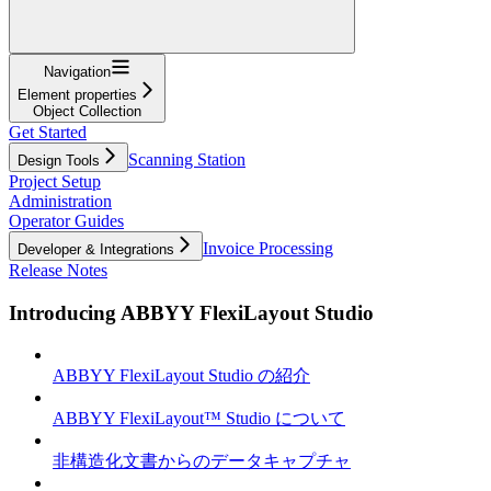
Navigation
Element properties
Object Collection
Get Started
Scanning Station
Design Tools
Project Setup
Administration
Operator Guides
Invoice Processing
Developer & Integrations
Release Notes
Introducing ABBYY FlexiLayout Studio
ABBYY FlexiLayout Studio の紹介
ABBYY FlexiLayout™ Studio について
非構造化文書からのデータキャプチャ