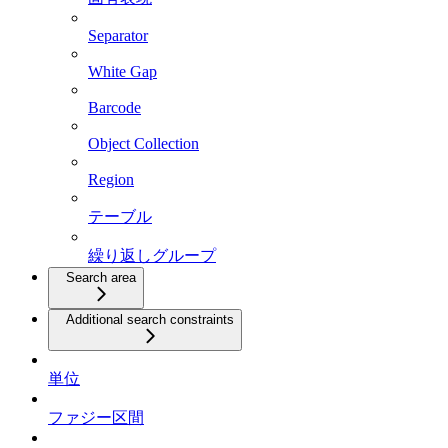
Separator
White Gap
Barcode
Object Collection
Region
テーブル
繰り返しグループ
Search area
Additional search constraints
単位
ファジー区間