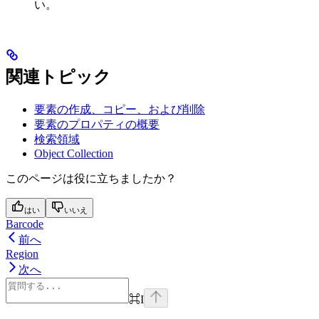
い。
関連トピック
要素の作成、コピー、および削除
要素のプロパティの概要
検索領域
Object Collection
このページは役に立ちましたか？
はい
いいえ
Barcode
前へ
Region
次へ
⌘
I