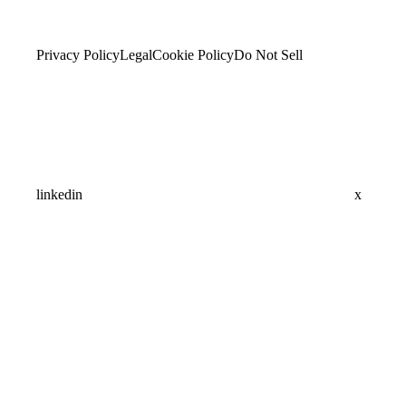
Privacy Policy
Legal
Cookie Policy
Do Not Sell
linkedin
x
Assistant