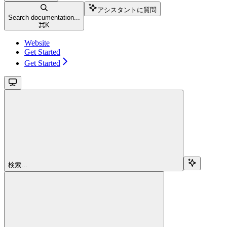
アシスタントに質問
Search documentation...
⌘
K
Website
Get Started
Get Started
検索...