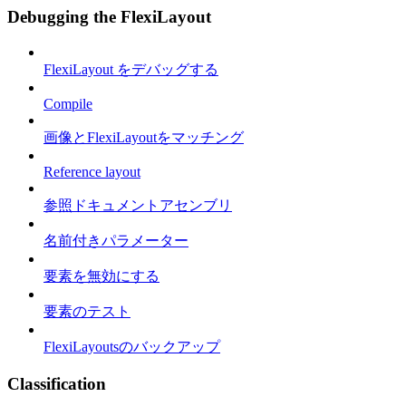
Debugging the FlexiLayout
FlexiLayout をデバッグする
Compile
画像とFlexiLayoutをマッチング
Reference layout
参照ドキュメントアセンブリ
名前付きパラメーター
要素を無効にする
要素のテスト
FlexiLayoutsのバックアップ
Classification