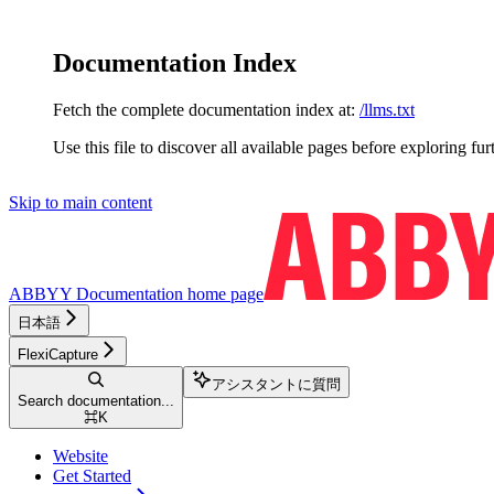
Documentation Index
Fetch the complete documentation index at:
/llms.txt
Use this file to discover all available pages before exploring fur
Skip to main content
ABBYY Documentation
home page
日本語
FlexiCapture
アシスタントに質問
Search documentation...
⌘
K
Website
Get Started