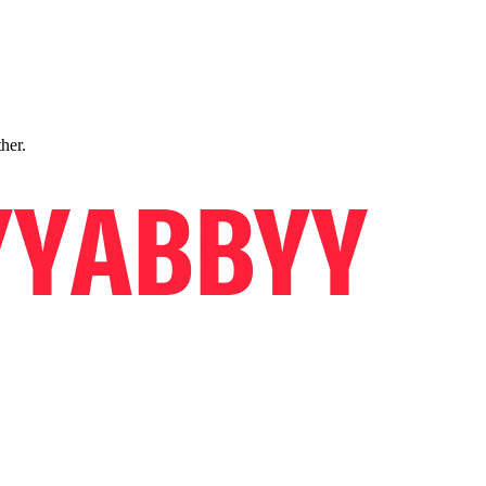
ther.