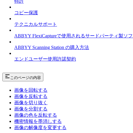
特許
コピー保護
テクニカルサポート
ABBYY FlexiCaptureで使用されるサードパーテ
ABBYY Scanning Station の購入方法
エンドユーザー使用許諾契約
このページの内容
画像を回転する
画像を反転する
画像を切り抜く
画像を分割する
画像の色を反転する
機密情報を墨消しする
画像の解像度を変更する