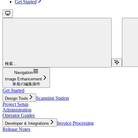
Get Started
検索...
Navigation
Image Enhancement
単発の編集操作
Get Started
Scanning Station
Design Tools
Project Setup
Administration
Operator Guides
Invoice Processing
Developer & Integrations
Release Notes