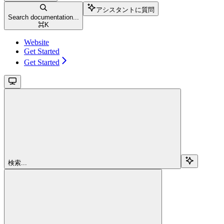
アシスタントに質問
Search documentation...
⌘
K
Website
Get Started
Get Started
検索...