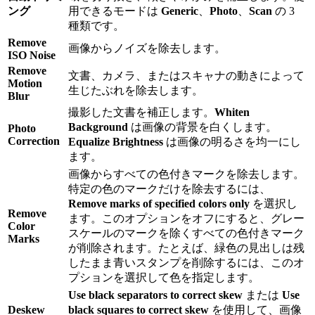
ング
用できるモードは
Generic
、
Photo
、
Scan
の 3
種類です。
Remove
画像からノイズを除去します。
ISO Noise
Remove
文書、カメラ、またはスキャナの動きによって
Motion
生じたぶれを除去します。
Blur
撮影した文書を補正します。
Whiten
Background
は画像の背景を白くします。
Photo
Correction
Equalize Brightness
は画像の明るさを均一にし
ます。
画像からすべての色付きマークを除去します。
特定の色のマークだけを除去するには、
Remove marks of specified colors only
を選択し
Remove
ます。このオプションをオフにすると、グレー
Color
スケールのマークを除くすべての色付きマーク
Marks
が削除されます。たとえば、緑色の見出しは残
したまま青いスタンプを削除するには、このオ
プションを選択して色を指定します。
Use black separators to correct skew
または
Use
Deskew
black squares to correct skew
を使用して、画像