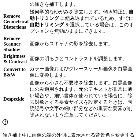
の傾きを補正します。
幾何学的なゆがみを除去します。傾き補正は
自
Remove
動トリミング
に組み込まれているため、すでに
Geometrical
自動トリミング
を選択している場合は、このオ
Distortions
プションを無効のままにできます。
Remove
画像からスキャナの影を除去します。
Scanner
Shadow
Brightness
画像の明るさとコントラストを調整します。
& Contrast
カラー画像およびグレースケール画像を白黒画
Convert to
B&W
像に変換します。
画像から小さな不要物を除去します。白黒画像
にのみ適用されます。元のテキストが非常に薄
い場合や、細い書体が使われている場合に、除
Despeckle
去対象とする要素サイズを設定するときは、句
読記号や文字の細い部分などの重要な要素が削
除されないよう注意してください。
傾き補正中に画像の端の外側に表示される背景色を変更する