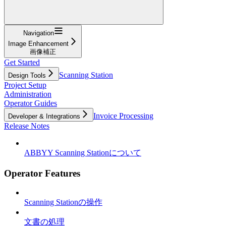
Navigation
Image Enhancement
画像補正
Get Started
Scanning Station
Design Tools
Project Setup
Administration
Operator Guides
Invoice Processing
Developer & Integrations
Release Notes
ABBYY Scanning Stationについて
Operator Features
Scanning Stationの操作
文書の処理