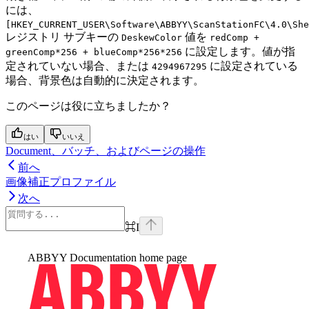
には、
[HKEY_CURRENT_USER\Software\ABBYY\ScanStationFC\4.0\She
レジストリ サブキーの
値を
DeskewColor
redComp +
に設定します。値が指
greenComp*256 + blueComp*256*256
定されていない場合、または
に設定されている
4294967295
場合、背景色は自動的に決定されます。
このページは役に立ちましたか？
はい
いいえ
Document、バッチ、およびページの操作
前へ
画像補正プロファイル
次へ
⌘
I
ABBYY Documentation
home page