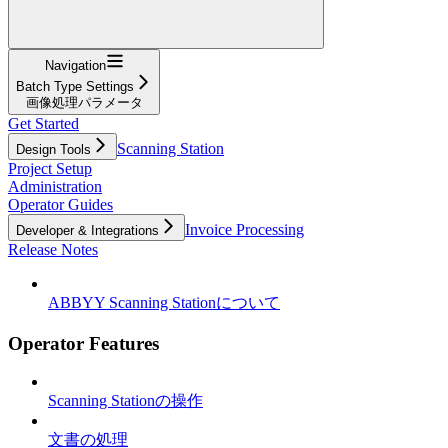
Navigation
Batch Type Settings
画像処理パラメータ
Get Started
Scanning Station
Design Tools
Project Setup
Administration
Operator Guides
Invoice Processing
Developer & Integrations
Release Notes
ABBYY Scanning Stationについて
Operator Features
Scanning Stationの操作
文書の処理