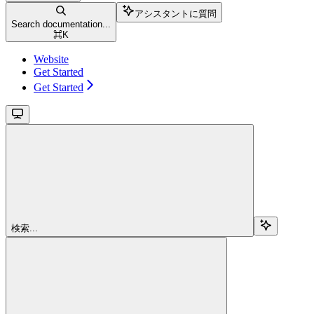
アシスタントに質問
Search documentation...
⌘
K
Website
Get Started
Get Started
検索...