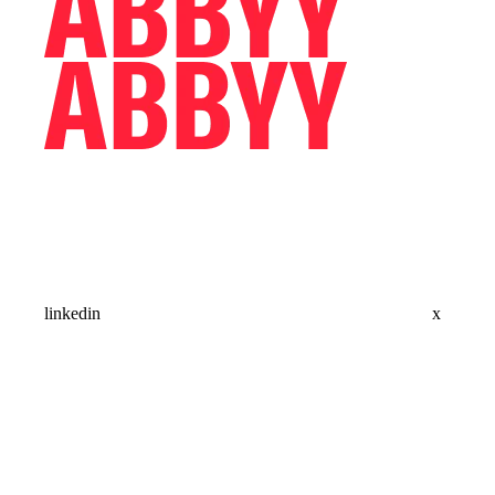
linkedin
x