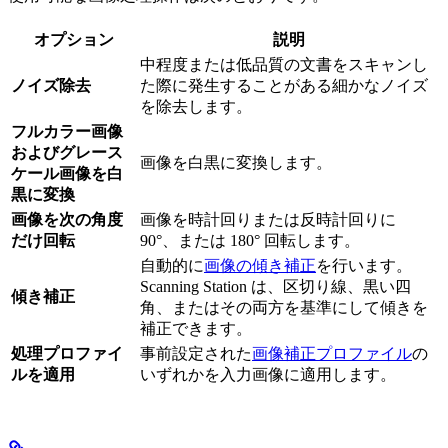
オプション
説明
中程度または低品質の文書をスキャンし
ノイズ除去
た際に発生することがある細かなノイズ
を除去します。
フルカラー画像
およびグレース
画像を白黒に変換します。
ケール画像を白
黒に変換
画像を次の角度
画像を時計回りまたは反時計回りに
だけ回転
90°、または 180° 回転します。
自動的に
画像の傾き補正
を行います。
Scanning Station は、区切り線、黒い四
傾き補正
角、またはその両方を基準にして傾きを
補正できます。
処理プロファイ
事前設定された
画像補正プロファイル
の
ルを適用
いずれかを入力画像に適用します。