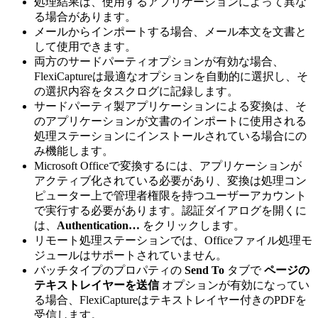
処理結果は、使用するアプリケーションによって異な
る場合があります。
メールからインポートする場合、メール本文を文書と
して使用できます。
両方のサードパーティオプションが有効な場合、
FlexiCaptureは最適なオプションを自動的に選択し、そ
の選択内容をタスクログに記録します。
サードパーティ製アプリケーションによる変換は、そ
のアプリケーションが文書のインポートに使用される
処理ステーションにインストールされている場合にの
み機能します。
Microsoft Officeで変換するには、アプリケーションが
アクティブ化されている必要があり、変換は処理コン
ピューター上で管理者権限を持つユーザーアカウント
で実行する必要があります。認証ダイアログを開くに
は、
Authentication…
をクリックします。
リモート処理ステーションでは、Officeファイル処理モ
ジュールはサポートされていません。
バッチタイプのプロパティの
Send To
タブで
ページの
テキストレイヤーを送信
オプションが有効になってい
る場合、FlexiCaptureはテキストレイヤー付きのPDFを
受信します。