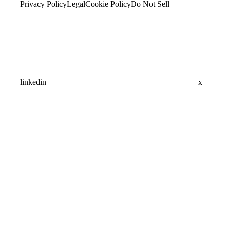
Privacy Policy
Legal
Cookie Policy
Do Not Sell
linkedin
x
Assistant