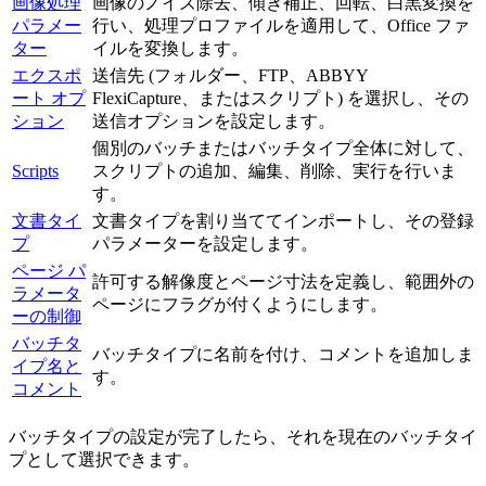
画像処理
画像のノイズ除去、傾き補正、回転、白黒変換を
パラメー
行い、処理プロファイルを適用して、Office ファ
ター
イルを変換します。
エクスポ
送信先 (フォルダー、FTP、ABBYY
ート オプ
FlexiCapture、またはスクリプト) を選択し、その
ション
送信オプションを設定します。
個別のバッチまたはバッチタイプ全体に対して、
Scripts
スクリプトの追加、編集、削除、実行を行いま
す。
文書タイ
文書タイプを割り当ててインポートし、その登録
プ
パラメーターを設定します。
ページ パ
許可する解像度とページ寸法を定義し、範囲外の
ラメータ
ページにフラグが付くようにします。
ーの制御
バッチタ
バッチタイプに名前を付け、コメントを追加しま
イプ名と
す。
コメント
バッチタイプの設定が完了したら、それを現在のバッチタイ
プとして選択できます。