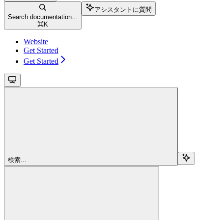
アシスタントに質問
Search documentation...
⌘
K
Website
Get Started
Get Started
検索...