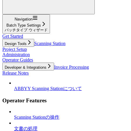
Navigation
Batch Type Settings
バッチタイプ ウィザード
Get Started
Scanning Station
Design Tools
Project Setup
Administration
Operator Guides
Invoice Processing
Developer & Integrations
Release Notes
ABBYY Scanning Stationについて
Operator Features
Scanning Stationの操作
文書の処理