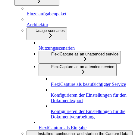
Einzelaufgabenpaket
Architektur
Usage scenarios
Nutzungsszenarien
FlexiCapture as an unattended service
FlexiCapture as an attended service
FlexiCapture als beaufsichtigter Service
Konfigurieren der Einstellungen für den
Dokumentexport
Konfigurieren der Einstellungen für die
Dokumentverarbeitung
FlexiCapture als Eingabe
Installing, configuring, and starting the Capture Data