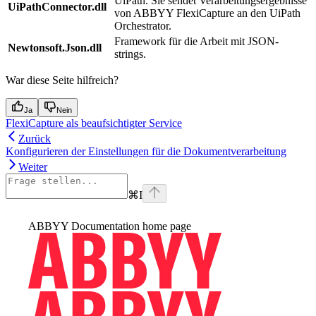
UiPath. Sie sendet Verarbeitungsergebnisse
UiPathConnector.dll
von ABBYY FlexiCapture an den UiPath
Orchestrator.
Framework für die Arbeit mit JSON-
Newtonsoft.Json.dll
strings.
War diese Seite hilfreich?
Ja
Nein
FlexiCapture als beaufsichtigter Service
Zurück
Konfigurieren der Einstellungen für die Dokumentverarbeitung
Weiter
⌘
I
ABBYY Documentation
home page