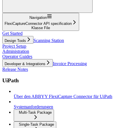
Navigation
FlexiCaptureConnector API specification
Klasse File
Get Started
Scanning Station
Design Tools
Project Setup
Administration
Operator Guides
Invoice Processing
Developer & Integrations
Release Notes
UiPath
Über den ABBYY FlexiCapture Connector für UiPath
Systemanforderungen
Multi-Task Package
Single-Task Package