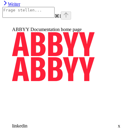
Weiter
⌘
I
ABBYY Documentation
home page
linkedin
x