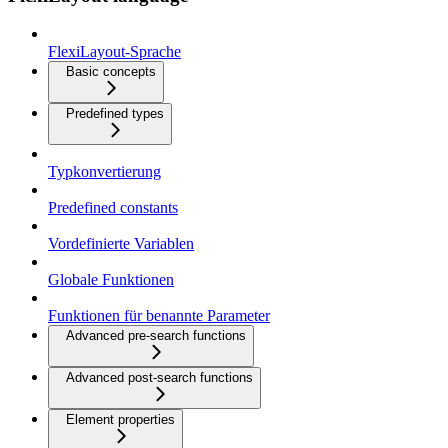
FlexiLayout-Sprache
Basic concepts
Predefined types
Typkonvertierung
Predefined constants
Vordefinierte Variablen
Globale Funktionen
Funktionen für benannte Parameter
Advanced pre-search functions
Advanced post-search functions
Element properties