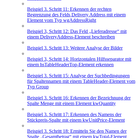
Beispiel 3. Schritt 11: Erkennen der rechten
Begrenzung des Felds Delivery Address mit einem
Element vom Typ wgAddressRight
Beispiel 3, Schritt 12: Das Feld „Lieferadresse“ mit
einem DeliveryAddress-Element beschreiben
Beispiel 3. Schritt 13: Weitere Analyse der Bilder
Beispiel 3, Schritt 14: Horizontalen Hilfsseparator mit
einem hsTableHeaderTop-Element erkennen
Beispiel 3. Schritt 15: Analyse der Suchbedingungen
für Spaltennamen mit einem TableHeader-Element vom
Typ Group
Beispiel 3. Schritt 16: Erkennen der Bezeichnung der
Spalte Menge mit einem Element kwQuantity
Beispiel 3. Schritt 17: Erkennen des Namens der
Stückpreis-Spalte mit einem kwUnitPrice-Element
Beispiel 3. Schritt 18: Ermitteln Sie den Namen der
Spalte „Gesamtbetrag“ mit einem kwTotal-Element