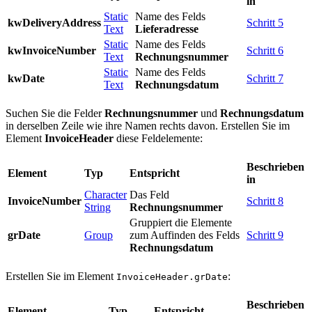
in
Static
Name des Felds
kwDeliveryAddress
Schritt 5
Text
Lieferadresse
Static
Name des Felds
kwInvoiceNumber
Schritt 6
Text
Rechnungsnummer
Static
Name des Felds
kwDate
Schritt 7
Text
Rechnungsdatum
Suchen Sie die Felder
Rechnungsnummer
und
Rechnungsdatum
in derselben Zeile wie ihre Namen rechts davon. Erstellen Sie im
Element
InvoiceHeader
diese Feldelemente:
Beschrieben
Element
Typ
Entspricht
in
Character
Das Feld
InvoiceNumber
Schritt 8
String
Rechnungsnummer
Gruppiert die Elemente
grDate
Group
zum Auffinden des Felds
Schritt 9
Rechnungsdatum
Erstellen Sie im Element
:
InvoiceHeader.grDate
Beschrieben
Element
Typ
Entspricht