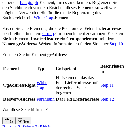
daher ein
Paragraph
-Element, um es zu erkennen. Begrenzen Sie
den Suchbereich vor dem Erstellen dieses Elements so weit wie
möglich. Verwenden Sie für die rechte Begrenzung des
Suchbereichs ein
White Gap
-Element.
Fassen Sie alle Elemente, die die Position des Felds
Lieferadresse
beschreiben, in einem
Group
-Gruppenelement zusammen. Erstellen
Sie im Element
InvoiceHeader
ein
Gruppenelement
mit dem
Namen
grAddress
. Weitere Informationen finden Sie unter
Step 10
.
Erstellen Sie im Element
grAddress
:
Beschrieben
Element
Typ
Entspricht
in
Hilfselement, das das
White
Feld
Lieferadresse
auf
wgAddressRight
Step 11
Gap
der rechten Seite
begrenzt
DeliveryAddress
Paragraph
Das Feld
Lieferadresse
Step 12
War diese Seite hilfreich?
Ja
Nein
Beispiel 3. Schritt 3: Blöcke