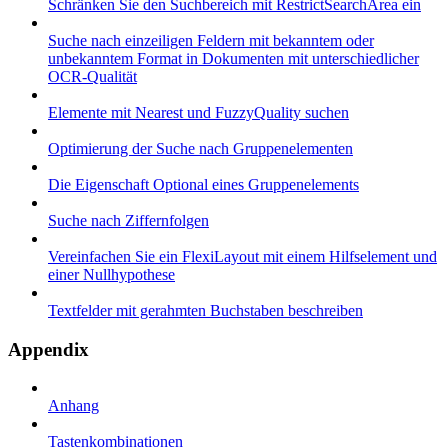
Schränken Sie den Suchbereich mit RestrictSearchArea ein
Suche nach einzeiligen Feldern mit bekanntem oder
unbekanntem Format in Dokumenten mit unterschiedlicher
OCR-Qualität
Elemente mit Nearest und FuzzyQuality suchen
Optimierung der Suche nach Gruppenelementen
Die Eigenschaft Optional eines Gruppenelements
Suche nach Ziffernfolgen
Vereinfachen Sie ein FlexiLayout mit einem Hilfselement und
einer Nullhypothese
Textfelder mit gerahmten Buchstaben beschreiben
Appendix
Anhang
Tastenkombinationen