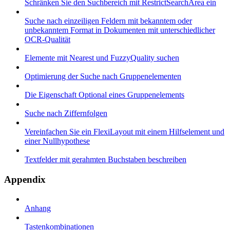
Schränken Sie den Suchbereich mit RestrictSearchArea ein
Suche nach einzeiligen Feldern mit bekanntem oder
unbekanntem Format in Dokumenten mit unterschiedlicher
OCR-Qualität
Elemente mit Nearest und FuzzyQuality suchen
Optimierung der Suche nach Gruppenelementen
Die Eigenschaft Optional eines Gruppenelements
Suche nach Ziffernfolgen
Vereinfachen Sie ein FlexiLayout mit einem Hilfselement und
einer Nullhypothese
Textfelder mit gerahmten Buchstaben beschreiben
Appendix
Anhang
Tastenkombinationen