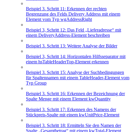
Beispiel 3. Schritt 11: Erkennen der rechten
Begrenzung des Felds Delivery Address mit einem
Element vom Typ wgAddressRight
Beispiel 3, Schritt 12: Das Feld „Lieferadresse“ mit
einem DeliveryAddress-Element beschreiben
Beispiel 3. Schritt 13: Weitere Analyse der Bilder
Beispiel 3, Schritt 14: Horizontalen Hilfsseparator mit
einem hsTableHeaderTop-Element erkennen
Beispiel 3. Schritt 15: Analyse der Suchbedingungen
für Spaltennamen mit einem TableHeader-Element vom
Typ Group
Beispiel 3. Schritt 16: Erkennen der Bezeichnung der
Spalte Menge mit einem Element kwQuantity
Beispiel 3. Schritt 17: Erkennen des Namens der
Stückpreis-Spalte mit einem kwUnitPrice-Element
Beispiel 3. Schritt 18: Ermitteln Sie den Namen der
Spalte „Gesamtbetrag“ mit einem kwTotal-Element