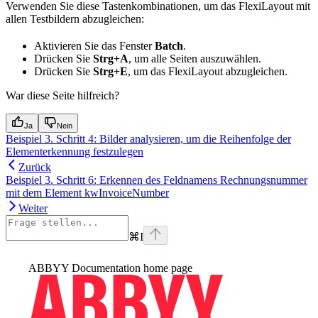
Verwenden Sie diese Tastenkombinationen, um das FlexiLayout mit
allen Testbildern abzugleichen:
Aktivieren Sie das Fenster
Batch
.
Drücken Sie
Strg+A
, um alle Seiten auszuwählen.
Drücken Sie
Strg+E
, um das FlexiLayout abzugleichen.
War diese Seite hilfreich?
Ja
Nein
Beispiel 3. Schritt 4: Bilder analysieren, um die Reihenfolge der
Elementerkennung festzulegen
Zurück
Beispiel 3. Schritt 6: Erkennen des Feldnamens Rechnungsnummer
mit dem Element kwInvoiceNumber
Weiter
⌘
I
ABBYY Documentation
home page