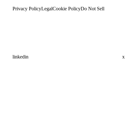
Privacy Policy
Legal
Cookie Policy
Do Not Sell
linkedin
x
Assistant