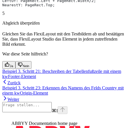
LeftOf: PageRect.Left + PageRect.Width/2;
NearestY: PageRect.Top;
5
Abgleich überprüfen
Gleichen Sie das FlexiLayout mit den Testbildern ab und bestätigen
Sie, dass FlexiLayout Studio das Element in jedem zutreffenden
Bild erkennt.
War diese Seite hilfreich?
Ja
Nein
Beispiel 3. Schritt 21: Beschreiben der Tabellenfußzeile mit einem
kwFooter-Element
Zurück
Beispiel 3. Schritt 23: Erkennen des Namens des Felds Country mit
einem kwOrigin-Element
Weiter
⌘
I
ABBYY Documentation
home page