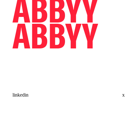
linkedin
x