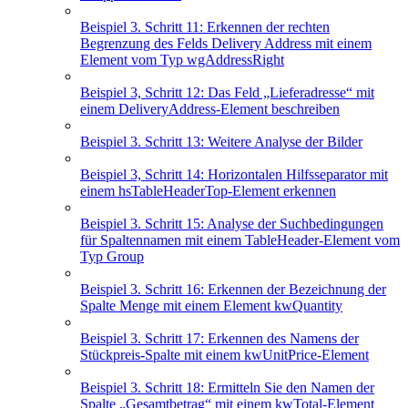
Beispiel 3. Schritt 11: Erkennen der rechten
Begrenzung des Felds Delivery Address mit einem
Element vom Typ wgAddressRight
Beispiel 3, Schritt 12: Das Feld „Lieferadresse“ mit
einem DeliveryAddress-Element beschreiben
Beispiel 3. Schritt 13: Weitere Analyse der Bilder
Beispiel 3, Schritt 14: Horizontalen Hilfsseparator mit
einem hsTableHeaderTop-Element erkennen
Beispiel 3. Schritt 15: Analyse der Suchbedingungen
für Spaltennamen mit einem TableHeader-Element vom
Typ Group
Beispiel 3. Schritt 16: Erkennen der Bezeichnung der
Spalte Menge mit einem Element kwQuantity
Beispiel 3. Schritt 17: Erkennen des Namens der
Stückpreis-Spalte mit einem kwUnitPrice-Element
Beispiel 3. Schritt 18: Ermitteln Sie den Namen der
Spalte „Gesamtbetrag“ mit einem kwTotal-Element