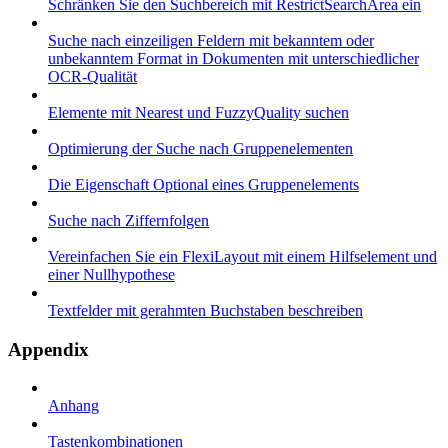
Schränken Sie den Suchbereich mit RestrictSearchArea ein
Suche nach einzeiligen Feldern mit bekanntem oder
unbekanntem Format in Dokumenten mit unterschiedlicher
OCR-Qualität
Elemente mit Nearest und FuzzyQuality suchen
Optimierung der Suche nach Gruppenelementen
Die Eigenschaft Optional eines Gruppenelements
Suche nach Ziffernfolgen
Vereinfachen Sie ein FlexiLayout mit einem Hilfselement und
einer Nullhypothese
Textfelder mit gerahmten Buchstaben beschreiben
Appendix
Anhang
Tastenkombinationen