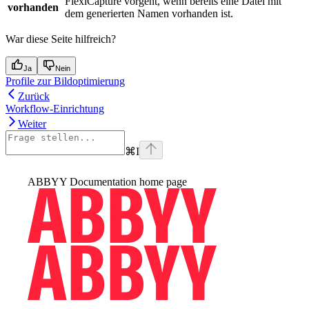
FlexiCapture vorgeht, wenn bereits eine Datei mit
vorhanden
dem generierten Namen vorhanden ist.
War diese Seite hilfreich?
Ja
Nein
Profile zur Bildoptimierung
Zurück
Workflow-Einrichtung
Weiter
⌘
I
ABBYY Documentation
home page