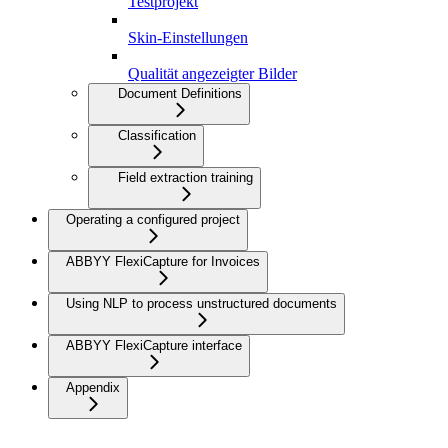
Testprojekt
Skin-Einstellungen
Qualität angezeigter Bilder
Document Definitions
Classification
Field extraction training
Operating a configured project
ABBYY FlexiCapture for Invoices
Using NLP to process unstructured documents
ABBYY FlexiCapture interface
Appendix