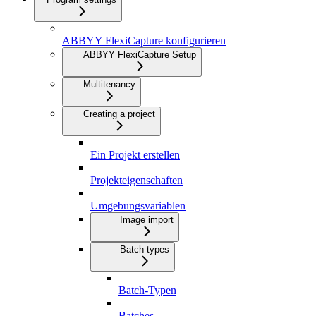
ABBYY FlexiCapture konfigurieren
ABBYY FlexiCapture Setup
Multitenancy
Creating a project
Ein Projekt erstellen
Projekteigenschaften
Umgebungsvariablen
Image import
Batch types
Batch-Typen
Batches